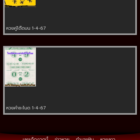
หวยคู่โต๊ดบน 1-4-67
หวยคำชะโนด 1-4-67
เลขเด็ดงวดนี้
ข่าวหวย
ทำนายฝัน
หวยลาว