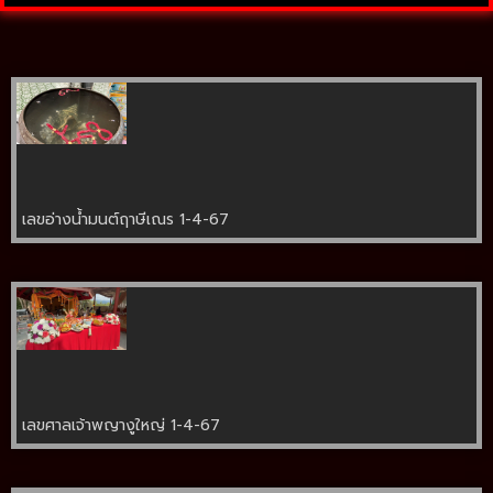
เลขอ่างน้ำมนต์ฤาษีเณร 1-4-67
เลขศาลเจ้าพญางูใหญ่ 1-4-67