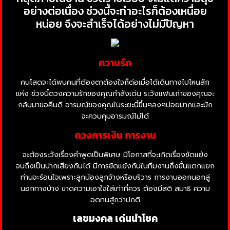
อย่างต่อเนื่อง ช่วงนี้จะทำอะไรก็ต้องเหนื่อย
หน่อย จึงจะสำเร็จได้อย่างไม่มีปัญหา
ความรัก
คนโสดจะได้พบคนที่ต้องตาต้องใจก็ต่อเมื่อได้เดินทางไปไหนสัก
แห่ง ช่วงนี้ดวงความรักของคุณกำลังเด่น ระวังแฟนเก่าของคุณจะ
กลับมาขอคืนดี อารมณ์ของคุณในระยะนี้ขึ้นๆลงๆบ่อยมากและมัก
จะควบคุมอารมณ์ไม่ได้
ดวงการเงิน การงาน
จะต้องระวังเรื่องคำพูดเป็นพิเศษ มีโอกาสที่จะเกิดเรื่องขัดแย้ง
จนถึงเป็นปากเสียงกันได้ มีการขัดแย้งกันในทีมงานถึงขั้นแตกแยก
ท่านจะร้อนใจเพราะลูกน้องลูกจ้างหรือบริวาร การงานออกนอกลู่
นอกทางบ้าง ขาดความเอาใจใส่เท่าที่ควร ต้องมีสติ สมาธิ ความ
อดทนสู้กว่าปกติ
เลขมงคล เด่นนำโชค