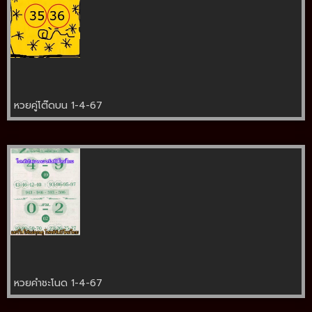
หวยคู่โต๊ดบน 1-4-67
หวยคำชะโนด 1-4-67