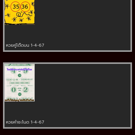
หวยคู่โต๊ดบน 1-4-67
หวยคำชะโนด 1-4-67