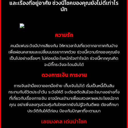
และเรื่องที่อยู่อาศัย ช่วงนี้โชคของคุณยังไม่ดีเท่าไร
นัก
ความรัก
คนมีแฟนระวังมีปากเสียงกัน ให้หาเวลาไปเที่ยวตากอากาศกันบ้าง
เพื่อผ่อนคลายและเปลี่ยนบรรยากาศด้วย ช่วงนี้ความรักของคุณยัง
เป็นไปอย่างเรื่อยๆ ไม่ค่อยมีอะไรหนักใจเท่าไรนัก ช่วงนี้หากคุณคิด
จะมีกิ๊กระวังจะโดนจับได้
ดวงการเงิน การงาน
การเงินเข้ามือขวาออกมือซ้าย เก็บเงินไม่ได้ เริ่มเป็นหนี้เป็นสิน
กระทบกับชีวิตประจำวัน ระวังให้ดี จะต้องตัดสินใจอะไรบางอย่างทั้ง
ที่เกี่ยวกับเรื่องการเงิน อาจมีคนเข้ามาเพื่อแสวงหาผลประโยชน์จาก
คุณ อย่าเพิ่งลงทุนร่วมหุ้นกับใครหากยังไม่รู้ใจกันดีพอ ต้องศึกษา
ประวัติกันให้ดีก่อน ป้องกันปัญหาที่จะตามมา
เลขมงคล เด่นนำโชค