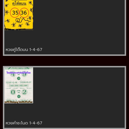
หวยคู่โต๊ดบน 1-4-67
หวยคำชะโนด 1-4-67