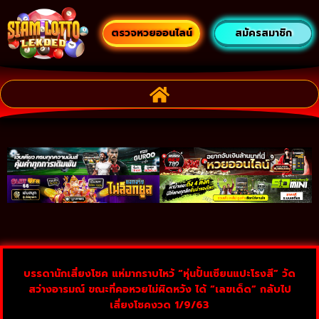
ตรวจหวยออนไลน์
สมัครสมาชิก
บรรดานักเสี่ยงโชค แห่มากราบไหว้ “หุ่นปั้นเซียนแปะโรงสี” วัด
สว่างอารมณ์ ขณะที่คอหวยไม่ผิดหวัง ได้ “เลขเด็ด” กลับไป
เสี่ยงโชคงวด 1/9/63