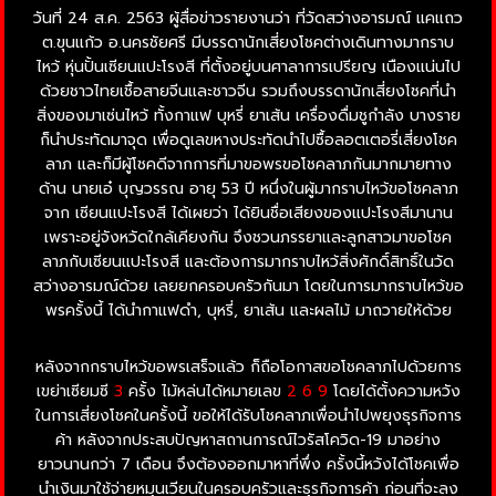
วันที่ 24 ส.ค. 2563 ผู้สื่อข่าวรายงานว่า ที่วัดสว่างอารมณ์ แคแถว
ต.ขุนแก้ว อ.นครชัยศรี มีบรรดานักเสี่ยงโชคต่างเดินทางมากราบ
ไหว้ หุ่นปั้นเซียนแปะโรงสี ที่ตั้งอยู่บนศาลาการเปรียญ เนืองแน่นไป
ด้วยชาวไทยเชื้อสายจีนและชาวจีน รวมถึงบรรดานักเสี่ยงโชคที่นำ
สิ่งของมาเซ่นไหว้ ทั้งกาแฟ บุหรี่ ยาเส้น เครื่องดื่มชูกำลัง บางราย
ก็นำประทัดมาจุด เพื่อดูเลขหางประทัดนำไปซื้อลอตเตอรี่เสี่ยงโชค
ลาภ และก็มีผู้โชคดีจากการที่มาขอพรขอโชคลาภกันมากมายทาง
ด้าน นายเอ๋ บุญวรรณ อายุ 53 ปี หนึ่งในผู้มากราบไหว้ขอโชคลาภ
จาก เซียนแปะโรงสี ได้เผยว่า ได้ยินชื่อเสียงของแปะโรงสีมานาน
เพราะอยู่จังหวัดใกล้เคียงกัน จึงชวนภรรยาและลูกสาวมาขอโชค
ลาภกับเซียนแปะโรงสี และต้องการมากราบไหว้สิ่งศักดิ์สิทธิ์ในวัด
สว่างอารมณ์ด้วย เลยยกครอบครัวกันมา โดยในการมากราบไหว้ขอ
พรครั้งนี้ ได้นำกาแฟดำ, บุหรี่, ยาเส้น และผลไม้ มาถวายให้ด้วย
หลังจากกราบไหว้ขอพรเสร็จแล้ว ก็ถือโอกาสขอโชคลาภไปด้วยการ
เขย่าเซียมซี
3
ครั้ง ไม้หล่นได้หมายเลข
2 6 9
โดยได้ตั้งความหวัง
ในการเสี่ยงโชคในครั้งนี้ ขอให้ได้รับโชคลาภเพื่อนำไปพยุงธุรกิจการ
ค้า หลังจากประสบปัญหาสถานการณ์ไวรัสโควิด-19 มาอย่าง
ยาวนานกว่า 7 เดือน จึงต้องออกมาหาที่พึ่ง ครั้งนี้หวังได้โชคเพื่อ
นำเงินมาใช้จ่ายหมุนเวียนในครอบครัวและธุรกิจการค้า ก่อนที่จะลง