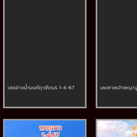
เลขอ่างน้ำมนต์ฤาษีเณร 1-4-67
เลขศาลเจ้าพญาง