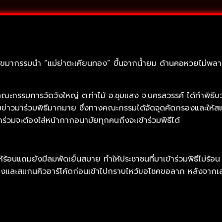
ขมากรรมนำ “แม่ย่าตะเคียนทอง” ขึ้นจากน้ำยม ด้านคอหวยไม่พลาด 
์ คณะกรรมการวัดวังใหญ่ ต.ท่าไม้ อ.ชุมแสง จ.นครสวรรค์ ได้ทำพิธีบ
าบข่าวมาร่วมพิธีมากมาย ซึ่งทางคณะกรรมได้จัดจุดคัดกรองและให้ส
าร่วมจะต้องใส่หน้ากากอนามัยทุกคนถึงจะเข้าร่วมพิธีได้
ไม่ให้ร้อนแถมยังมีลมพัดเย็นสบาย ทำให้ประชาชนที่มาเข้าร่วมพิธีไ
ละสแกนคิวอาร์โค้ดก่อนเข้าไปกราบไหว้ขอโชคขอลาภ หลังจากเสร็จ