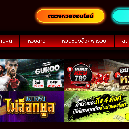
ตรวจหวยออนไลน์
ายฝัน
หวยลาว
หวยซองล็อคพารวย
สถ