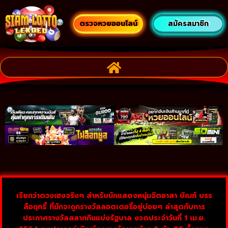
ตรวจหวยออนไลน์
สมัครสมาชิก
เรียกว่าดวงเฮงจริงๆ สำหรับนักแสดงหนุ่มจิตอาสา บิณฑ์ บรร
ลือฤทธิ์ ที่มักจะถูกรางวัลลอตเตอรี่อยู่บ่อยๆ ล่าสุดกับการ
ประกาศรางวัลสลากกินแบ่งรัฐบาล งวดประจำวันที่ 1 เม.ย.