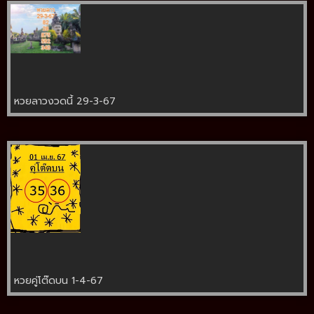
หวยลาวงวดนี้ 29-3-67
หวยคู่โต๊ดบน 1-4-67