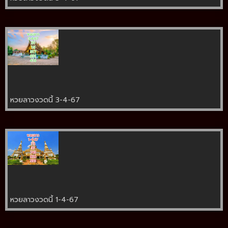
หวยลาวงวดนี้ 3-4-67
หวยลาวงวดนี้ 1-4-67