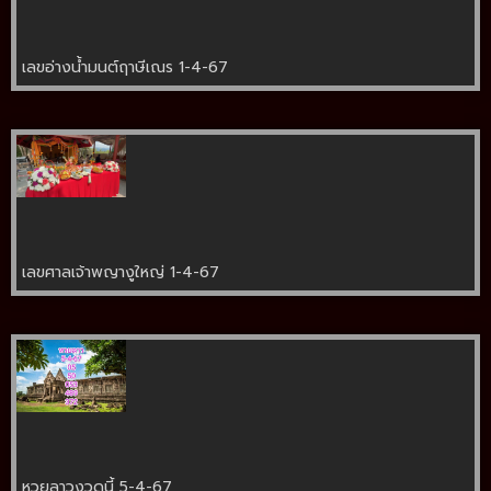
เลขอ่างน้ำมนต์ฤาษีเณร 1-4-67
เลขศาลเจ้าพญางูใหญ่ 1-4-67
หวยลาวงวดนี้ 5-4-67