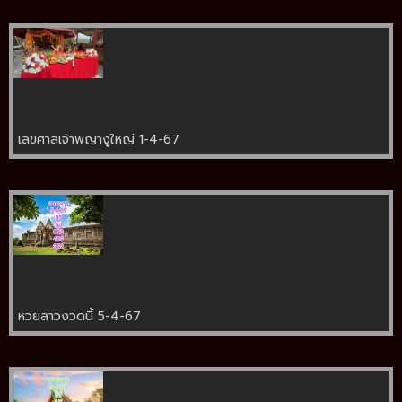
เลขศาลเจ้าพญางูใหญ่ 1-4-67
หวยลาวงวดนี้ 5-4-67