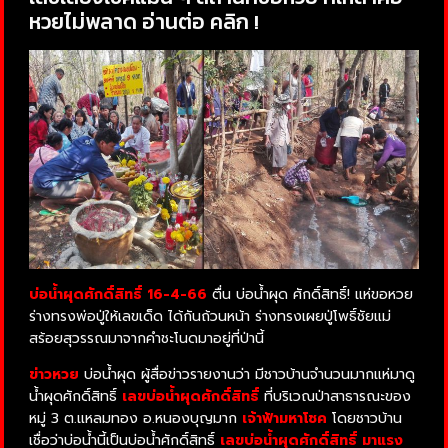
หวยไม่พลาด อ่านต่อ คลิก !
บ่อน้ำผุดศักดิ์สิทธิ์ 16-4-66
ตื่น บ่อน้ำผุด ศักดิ์สิทธิ์! แห่ขอหวย
ร่างทรงพ่อปู่ให้เลขเด็ด ได้กันถ้วนหน้า ร่างทรงเผยปู่โพธิ์ชัยแม่
สร้อยสุวรรณมาจากคำชะโนดมาอยู่ที่ป่านี้
ข่าวหวย
บ่อน้ำผุด ผู้สื่อข่าวรายงานว่า มีชาวบ้านจำนวนมากแห่มาดู
น้ำผุดศักดิ์สิทธิ์
เลขบ่อน้ำผุดศักดิ์สิทธิ์
ที่บริเวณป่าสาธารณะของ
หมู่ 3 ต.แหลมทอง อ.หนองบุญมาก
เจ้าฟ้ามหาโชค
โดยชาวบ้าน
เชื่อว่าบ่อน้ำนี้เป็นบ่อน้ำศักดิ์สิทธิ์
เลขบ่อน้ำผุดศักดิ์สิทธิ์ มาแรง