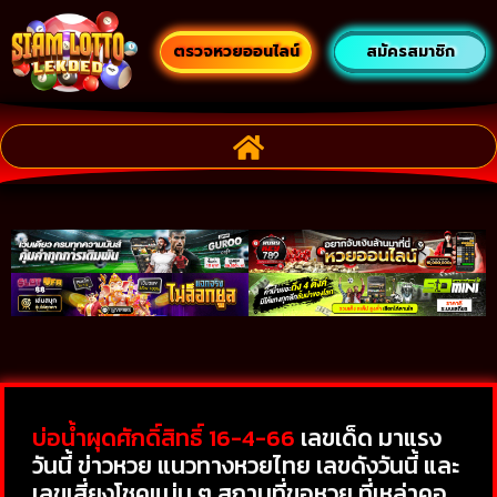
ตรวจหวยออนไลน์
สมัครสมาชิก
บ่อน้ำผุดศักดิ์สิทธิ์ 16-4-66
เลขเด็ด มาแรง
วันนี้ ข่าวหวย แนวทางหวยไทย เลขดังวันนี้ และ
เลขเสี่ยงโชคแม่น ๆ สถานที่ขอหวย ที่เหล่าคอ