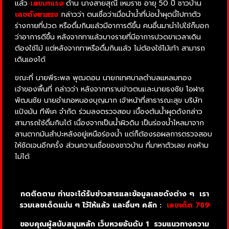
แล้ว
เลขมาแรง
ด้าน นางสายสุณี เหมราช อายุ 50 ปี ชาวบ้าน
เลขดังมาแรง
กล่าวว่า ตนเชื่อว่าเมื่อนำน้ำที่บ่อน้ำผุดนี้ไปทาตัว
ร่างกายที่ปวด หรือดื่มกินแล้วมีอาการดีขึ้น คนอื่นมานำไปใช้ก็บอก
ว่าอาการดีขึ้น หลังจากทาแล้วบางรายที่มีอาการปวดขาเวลาเดิน
ต้องใช้ไม้ แต่หลังจากทาหรือดื่มกินแล้ว ไม่ต้องใช้ไม้เท้า สามารถ
เดินเองได้
ขณะที่ นายพีระพล พุฒดอน นายกเทศบาลตำบลแหลมทอง
เจ้าของพื้นที่ กล่าวว่า หลังจากทราบข่าวตนและนายธงชัย โอฬาร
พัฒนชัย นายอำเภอหนองบุญมาก เจ้าหน้าที่สาธารณะสุข บริษัท
แป้งมัน ทีพีเค จำกัด ร่วมลงตรวจสอบ เบื้องต้นน้ำผุดดังกล่าว
สามารถใช้ดื่มกินได้ เนื่องจากเป็นน้ำผิวดิน เป็นร่องน้ำไหลมาจาก
ลานตากมันสำปะหลังอยู่เหนือร่องน้ำ แต่ก็ต้องรอผลการตรวจสอบ
ให้ชัดเจนอีกครั้ง ส่วนความเชื่อของชาวบ้าน ที่มาหาตัวเลข คงห้าม
ไม่ได้
กดติดตาม ท่านจะได้รับข่าวสารและข้อมูลเลขดังต่าง ๆ เรา
รวมเลขเด็ดแม่น ๆ ไว้ให้แล้ว และอื่นๆ คลิก :
เลขเด็ด 789
ขอบคุณผู้สนับสนุนหลัก เว็บหวยอันดับ 1 รวมแนวทางความ