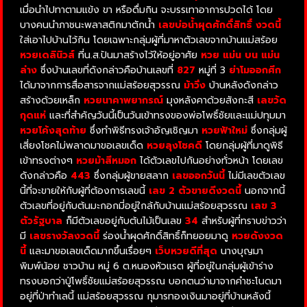
เมื่อนำไปทาตามแข้ง ขา หรือดื่มกิน จะบรรเทาอาการปวดได้ โดย
บางคนนำภาชนะพลาสติกมาตักน้ำ
เลขบ่อน้ำผุดศักดิ์สิทธิ์ งวดนี้
ใส่เอาไปบ้านไว้กิน โดยเฉพาะกลุ่มผู้ที่มาหาตัวเลขจากบ้านแม่สร้อย
หวยเดลินิวส์
ที่น.ส.ปันมาสร้างไว้ให้อยู่อาศัย
หวย แม่น บน แม่น
ล่าง
ซึ่งบ้านเลขที่ดังกล่าวคือบ้านเลขที่
827
หมู่ที่ 3
ย่าโมออกศึก
ได้มาจากการสื่อสารจากแม่สร้อยสุวรรณ
ม้าวิ่ง
บ้านหลังดังกล่าว
สร้างด้วยเหล็ก
หวยนาคาพยากรณ์
มุงหลังคาด้วยสังกะสี
เลขวัด
กุดแห่
และที่สำคัญวันนี้เป็นวันเข้าทรงของพ่อโพธิ์ชัยและแม่ปทุมมา
หวยโค้งสุดท้าย
ซึ่งทำพิธีทรงเจ้าอัญเชิญมา
หวยฟ้าใหม่
ซึ่งกลุ่มผู้
เสี่ยงโชคไม่พลาดมาขอเลขเด็ด
หวยลุงโชคดี
โดยกลุ่มผู้ที่มาดูพิธี
เข้าทรงต่างๆ
หวยม้าสีหมอก
ได้ตัวเลขไปกันอย่างทั่วหน้า โดยเลข
ดังกล่าวคือ
443
ซึ่งกลุ่มผู้ขายสลาก
เลขออกวันนี้
ไม่มีเลขตัวเลข
นี้ที่จะขายให้กับผู้ที่ต้องการเลขนี้
เลข 2 ตัวขายดีงวดนี้
นอกจากนี้
ตัวเลขที่อยู่กับต้นมะกอกมี่อยู่ใกล้กับบ้านแม่สร้อยสุวรรณ
เลข 3
ตัวรัฐบาล
ก็มีตัวเลขอยู่กับต้นไม้เป็นเลข
34
สำหรับผู้ที่ทราบข่าวว่า
มี
เลขรางวัลงวดนี้
ร่องน้ำผุดศักดิ์สิทธิ์ก็ทยอยมาดู
หวยดังงวด
นี้
และมาขอเลขเด็ดมากขึ้นเรื่อยๆ
เว็บหวยดีที่สุด
นางบุญมา
พิมพ์น้อย ชาวบ้าน หมู่ 6 ต.หนองหัวแรต ผู้ที่อยู่ในกลุ่มผู้เข้าร่าง
ทรงบอกว่าปู่โพธิ์ชัยแม่สร้อยสุวรรณ บอกตนว่ามาจากคำชะโนดมา
อยู่ที่ป่าทำเลนี้ แม่สร้อยสุวรรณ กุมารทองเงินมาอยู่ที่บ้านหลังนี้