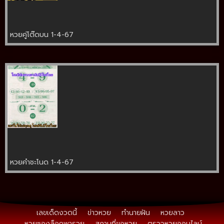
หวยคู่โต๊ดบน 1-4-67
หวยคำชะโนด 1-4-67
เลขเด็ดงวดนี้
ข่าวหวย
ทำนายฝัน
หวยลาว
หวยซองล็อคพารวย
สถานที่ขอหวย
ตรวจหวยออนไลน์