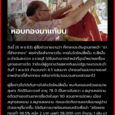
วันนี้ (6 พ.ย.63) ผู้สื่อข่าวรายงานว่า ที่ศาลาประดิษฐานเทพเจ้า “อา
ตี๋สำเภาทอง” พ่อค้าเรือสำเภาชาวจีน ภายในวัดใหม่สี่หมื่น ต.สี่หมื่น
อ.ดำเนินสะดวก จ.ราชบุรี ได้รับแจ้งจากเจ้าหน้าที่จุดจำหน่ายเครื่อง
บูชาของทางวัด ว่ามีจะมีผู้ถูกรางวัลสลากกินแบ่งรัฐบาลงวดประจำ
วันที่ 1 พ.ย.63 จำนวนกว่า 6.5 แสนบาท นำทองคำแม่มาถวายองค์
เทพเจ้าอาตี๋สำเภาทอง หลังจากได้มาบนบานสานกล่าวเอาไว้
ผู้สื่อข่าวจึงได้เดินทางไปยังวัดใหม่สี่หมื่น พบกับครอบครัวของนาย
สุนทร กิตติจินดาวงศ์ อายุ 78 ปี เป็นชาวอัมพวา จ.สมุทรสงคราม
อดีตเจ้าของร้านอาหารชื่อดังในยุค 90 สวนอาหารนัดพบ เมือง
สมุทรสงคราม จ.สมุทรสงคราม ก่อนจะปิดกิจการลงกลับมาอยู่บ้าน
ด้วยอายุที่มากขึ้น ได้เดินทางมาพร้อมครอบครัวเพื่อนำ “สร้อยคอ
ทองคำ 96.5% หนัก 2 บาท มูลค่า 58,000 บาท จำนวน 1 เส้น มา