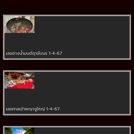
เลขอ่างน้ำมนต์ฤาษีเณร 1-4-67
เลขศาลเจ้าพญางูใหญ่ 1-4-67