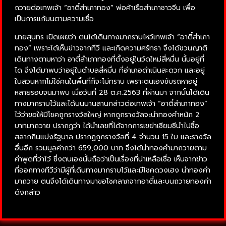
ถวายต่อเทพเจ้า “อาตี๋สำเภาทอง” พ่อค้าเรือสำเภาชาวจีน เพื่อ
เป็นการแก้บนตามความเชื่อ
นายสุนทร เปิดเผยว่า ตนได้เดินทางมากราบไหว้เทพเจ้า “อาตี๋สำเภา
ทอง” เพราะได้เห็นข่าวจากทีวี และเกิดความศรัทธา จึงได้ชวนญาติ
เดินทางตามหาว่า อาตี๋สำเภาทองที่ตั้งอยู่ในวัดใหม่สี่หมื่น นั้นอยู่ที่
ได จึงได้มาพบว่าอยู่ในตำบลสี่หมื่น ที่อำเภอดำเนินสะดวก และอยู่
ในสวนหากไม่ใช่คนในพื้นที่ก็จะไม่ทราบ เพราะตนเองขับรถหาอยู่
หลายรอบจนมาพบ เมื่อวันที่ 28 ต.ค.2563 ที่ผ่านมา จากนั้นได้เดิน
ทางมากราบไว้และได้บนบานสานกล่าวต่อเทพเจ้า “อาตี๋สำเภาทอง”
ไว้ว่าขอให้มีโชคถูกรางวัลใหญ่ หากถูกรางวัลจะนำทองคำหนัก 2
บาทมาถวาย ปรากฏว่า ได้นำเลขที่ได้จากการเขย่าเซียมซีนำไปซื้อ
สลากกินแบ่งรัฐบาล ปรากฏถูกรางวัลที่ 4 จำนวน 15 ใบ และรางวัล
อื่นอีก รวมมูลค่ากว่า 659,000 บาท จึงได้นำทองคำมาถวายตาม
คำพูดที่ว่าไว้ ซึ่งตนเองนั้นถือว่าเป็นเรื่องที่น่าเหลือเชื่อ เห็นจากข่าว
ที่ออกทางทีวีว่ามีผู้ที่เดินทางมากราบไว้และมีโชคดวงเฮง นำทองคำ
มาถวาย ตนจึงได้เดินทางมาขอโชคลาภจากอาตี๋และบนถวายทองคำ
ดังกล่าว