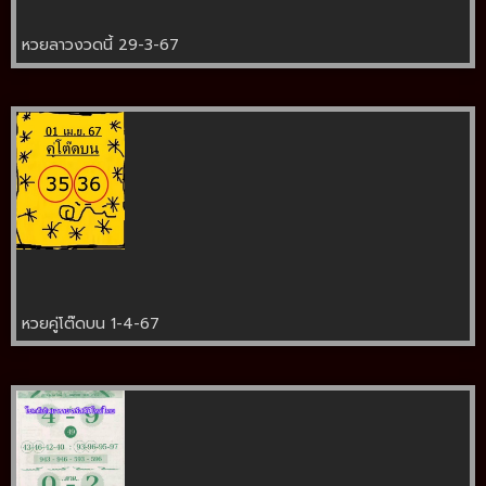
หวยลาวงวดนี้ 29-3-67
หวยคู่โต๊ดบน 1-4-67