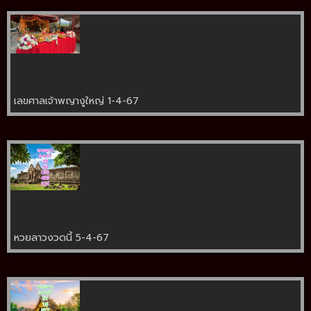
เลขศาลเจ้าพญางูใหญ่ 1-4-67
หวยลาวงวดนี้ 5-4-67