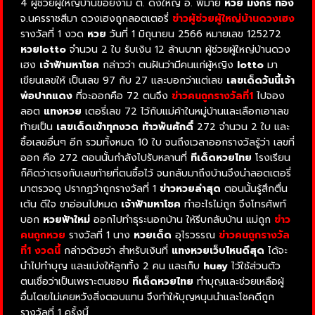
4 ผู้ช่วยผู้ใหญ่บ้านข่อยงาม ต. ดงใหญ่ อ. พิมาย
หวย มังกร ทอง
จ.นครราชสีมา ดวงเฮงถูกลอตเตอรี่
ข่าวผู้ช่วยผู้ใหญ่บ้านดวงเฮง
รางวัลที่ 1 งวด
หวย
วันที่ 1 มิถุนายน 2566 หมายเลข 125272
หวยlotto
จำนวน 2 ใบ รับเงิน 12 ล้านบาท ผู้ช่วยผู้ใหญ่บ้านดวง
เฮง
เจ้าฟ้ามหาโชค
กล่าวว่า ตนฝันว่ามีคนแก่ผู้หญิง
lotto
มา
เขียนเลขให้ เป็นเลข 97 กับ 27 และบอกว่าแต่เลข
เลขเด็ดวันนี้เจ้า
พ่อปากแดง
ที่จะออกคือ 72 ตนจึง
ข่าวคนถูกรางวัลที่1
ไปจอง
ลอต
แทงหวย
เตอรี่เลข 72 ไว้กับแม่ค้าในหมู่บ้านและเลือกเอาเลข
ท้ายเป็น
เลขเด็ดเข้าทุกงวด ท้าวพันศักดิ์
272 จำนวน 2 ใบ และ
ซื้อเลขอื่นๆ อีก รวมทั้งหมด 10 ใบ จนถึงเวลาออกรางวัลรู้ว่า เลขที่
ออก คือ 272 ตอนนั้นกำลังไปรับหลานที่
ทีเด็ดหวยไทย
โรงเรียน
ก็คิดว่าตรงกับเลขท้ายที่ตนซื้อไว้ จนกลับมาถึงบ้านจึงนำลอตเตอรี่
มาตรวจดู ปรากฏว่าถูกรางวัลที่ 1
ข่าวหวยล่าสุด
ตอนนั้นรู้สึกตื่น
เต้น ดีใจ ขาอ่อนไปหมด
เจ้าฟ้ามหาโชค
ทำอะไรไม่ถูก จึงโทรศัพท์
บอก
หวยฟ้าใหม่
ออกไปทำธุระนอกบ้าน
ให้รีบกลับบ้าน แม่ถูก
ข่าว
คนถูกหวย
รางวัลที่ 1 นาง
หวยเด็ด
อุไรวรรณ
ข่าวคนถูกรางวัล
ที่1 งวดนี้
กล่าวด้วยว่า สำหรับเงินที่
แทงหวยเว็บไหนดีสุด
ได้จะ
นำไปทำบุญ และแบ่งให้ลูกทั้ง 2 คน และเก็บ
huay
ไว้ใช้ส่วนตัว
ตนเชื่อว่าเป็นเพราะตนชอบ
ทีเด็ดหวยไทย
ทำบุญและช่วยเหลือผู้
อื่นโดยไม่เคยหวังสิ่งตอบแทน จึงทำให้บุญหนุนนำและโชคดีถูก
รางวัลที่ 1 ครั้งนี้