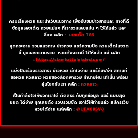
ครบเรื่องหวย แนะนำเว็บแนวทาง เพื่อรับชมข่าวสารและ ทางที่ดี
ข้อมูลเลขเด็ด หวยแม่นๆ ที่เรารวมเลขแม่น ๆ ไว้ให้แล้ว และ
อื่นๆ คลิก :
เลขเด็ด 789
จุดกระจาย รวมแนวทาง ข่าวหวย แชร์ความปัง หวยเด็ดในงวด
นี้ มุมมองความรวย หวยดังงวดนี้ ไว้ให้แล้ว แค่ คลิก
:
https://siamlottolekded.com/
แบ่งปันเรื่องราวสาระ ข่าวหวย เข้าใจง่าย เเชร์กันฟรีๆ สถานที่
ขอหวย หวยลาว หวยซองล็อคพารวย ทำนายฝัน เท่านั้น พร้อม
ลุ้นโชคกับเรา คลิก :
หวยลาว
เป็นกำลังใจให้พวกเราได้ คัดสรร กับทุกข้อมูล แชร์ แบบสุด
ยอด ได้ง่าย ทุกเลขดัง รวบรวมชัด เอาไว้ให้ท่านแล้ว สมัครเว็บ
หวยได้ง่าย แค่คลิก :
@UFA88SV8