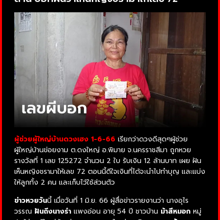
ผู้ช่วยผู้ใหญ่บ้านดวงเฮง 1-6-66
เรียกว่าดวงดีสุดๆผู้ช่วย
ผู้ใหญ่บ้านข่อยงาม ต.ดงใหญ่ อ.พิมาย จ.นครราชสีมา ถูกหวย
รางวัลที่ 1 เลข 125272 จำนวน 2 ใบ รับเงิน 12 ล้านบาท เผย ฝัน
เห็นหญิงชรามาให้เลข 72 ตอนนี้ดีใจเงินที่ได้จะนำไปทำบุญ และแบ่ง
ให้ลูกทั้ง 2 คน และเก็บไว้ใช้ส่วนตัว
ข่าวหวยวัน
นี้ เมื่อวันที่ 1 มิ.ย. 66 ผู้สื่อข่าวรายงานว่า นางอุไร
วรรณ
ฝันถึงนางรำ
แพงอ่อน อายุ 54 ปี ชาวบ้าน
ม้าสีหมอก
หมู่