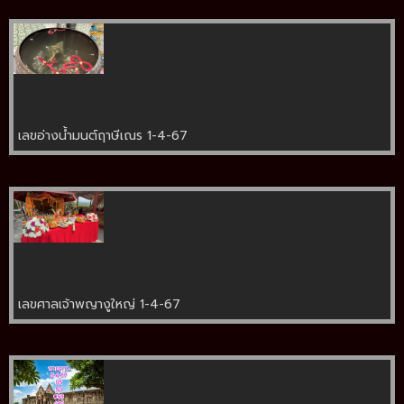
เลขอ่างน้ำมนต์ฤาษีเณร 1-4-67
เลขศาลเจ้าพญางูใหญ่ 1-4-67