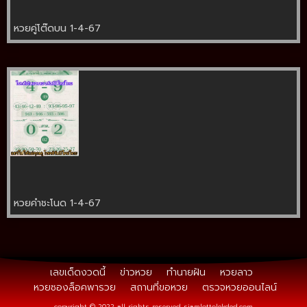
หวยคู่โต๊ดบน 1-4-67
หวยคำชะโนด 1-4-67
เลขเด็ดงวดนี้
ข่าวหวย
ทำนายฝัน
หวยลาว
หวยซองล็อคพารวย
สถานที่ขอหวย
ตรวจหวยออนไลน์
copyright © 2022 all rights reserved
siamlottolekded.com