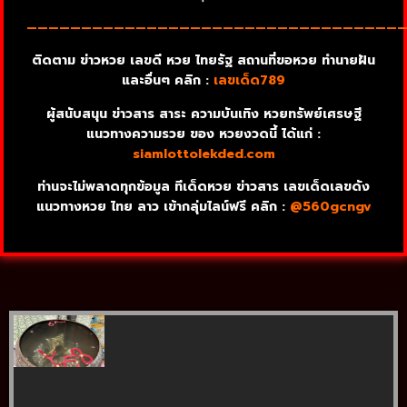
——————————————————————————————————
ติดตาม ข่าวหวย เลขดี หวย ไทยรัฐ สถานที่ขอหวย ทำนายฝัน
และอื่นๆ คลิก :
เลขเด็ด789
ผู้สนับสนุน ข่าวสาร สาระ ความบันเทิง หวยทรัพย์เศรษฐี
แนวทางความรวย ของ หวยงวดนี้ ได้แก่ :
siamlottolekded.com
ท่านจะไม่พลาดทุกข้อมูล ทีเด็ดหวย ข่าวสาร เลขเด็ดเลขดัง
แนวทางหวย ไทย ลาว เข้ากลุ่มไลน์ฟรี คลิก :
@560gcngv