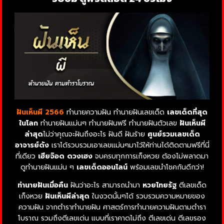
ฝันเห็นผี 2566
ทํานายความฝัน ทำนายฝันเลขเด็ด
เลขเด็ดที่สุด
ในโลก
ทำนายฝันแม่นๆ ทำนายฝันฟรี ทำนายฝันตัวเลข
ฝันเห็นผี
ล่าสุด
ไม่ว่าคุณจะฝันถึงอะไร ฝันดี ฝันร้าย
ศูนย์รวมเลขเด็ด
อาจารย์ดัง
เราได้รวบรวมเอาเลขแม่นๆมาไว้ให้ท่านได้ติดตามฟรีที่นี่
ที่เดียว
เฮียจ๊อด ดวงเฮง
จบครบทุกการเก็งหวย ต้องไม่พลาดมา
ดูทำนายฝันแม่น ๆ
เลขเด็ดออนไลน์
พร้อมเลขนำโชคกันดีกว่า!
ทำนายฝันเมื่อคืน
ฝันว่าอะไร สามารถนำมา
หวยไทยรัฐ
ตีเลขเด็ด
เก็งหวย
ฝันเห็นผีล่าสุด
ในงวดนั้นๆได้ รวบรวมความหมายของ
ความฝัน จากตำราทำนายฝัน ศาสตร์การทำนายความฝันตามตำรา
โบราณ รวมถึงตีเลขเด่น แบบที่เราคาดไม่ถึง ตีเลขเด่น ตีเลขรอง