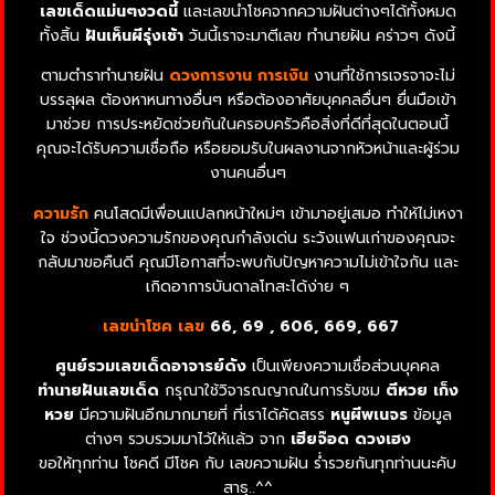
เลขเด็ดแม่นๆงวดนี้
และเลขนำโชคจากความฝันต่างๆได้ทั้งหมด
ทั้งสิ้น
ฝันเห็นผีรุ่งเช้า
วันนี้เราจะมาตีเลข ทำนายฝัน คร่าวๆ ดังนี้
ตามตำราทำนายฝัน
ดวงการงาน การเงิน
งานที่ใช้การเจรจาจะไม่
บรรลุผล ต้องหาหนทางอื่นๆ หรือต้องอาศัยบุคคลอื่นๆ ยื่นมือเข้า
มาช่วย การประหยัดช่วยกันในครอบครัวคือสิ่งที่ดีที่สุดในตอนนี้
คุณจะได้รับความเชื่อถือ หรือยอมรับในผลงานจากหัวหน้าและผู้ร่วม
งานคนอื่นๆ
ความรัก
คนโสดมีเพื่อนแปลกหน้าใหม่ๆ เข้ามาอยู่เสมอ ทำให้ไม่เหงา
ใจ ช่วงนี้ดวงความรักของคุณกำลังเด่น ระวังแฟนเก่าของคุณจะ
กลับมาขอคืนดี คุณมีโอกาสที่จะพบกับปัญหาความไม่เข้าใจกัน และ
เกิดอาการบันดาลโทสะได้ง่าย ๆ
เลขนำโชค เลข
66, 69 , 606, 669, 667
ศูนย์รวมเลขเด็ดอาจารย์ดัง
เป็นเพียงความเชื่อส่วนบุคคล
ทำนายฝันเลขเด็ด
กรุณาใช้วิจารณญาณในการรับชม
ตีหวย เก็ง
หวย
มีความฝันอีกมากมายที่ ที่เราได้คัดสรร
หนูผีพเนจร
ข้อมูล
ต่างๆ รวบรวมมาไว้ให้แล้ว จาก
เฮียจ๊อด ดวงเฮง
ขอให้ทุกท่าน โชคดี มีโชค กับ เลขความฝัน ร่ำรวยกันทุกท่านนะคับ
สาธุ..^^