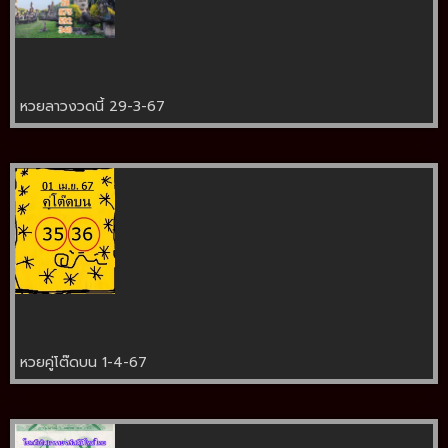
หวยลาวงวดนี้ 29-3-67
หวยคู่โต๊ดบน 1-4-67