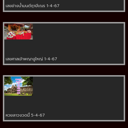
เลขอ่างน้ำมนต์ฤาษีเณร 1-4-67
เลขศาลเจ้าพญางูใหญ่ 1-4-67
หวยลาวงวดนี้ 5-4-67