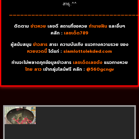
สาธุ..^^
——————————————————————————————————
ติดตาม
ข่าวหวย
เลขดี สถานที่ขอหวย
ทำนายฝัน
และอื่นๆ
คลิก :
เลขเด็ด789
ผู้สนับสนุน
ข่าวสาร
สาระ ความบันเทิง แนวทางความรวย ของ
หวยงวดนี้
ได้แก่ :
siamlottolekded.com
ท่านจะไม่พลาดทุกข้อมูลข่าวสาร
เลขเด็ดเลขดัง
แนวทางหวย
ไทย ลาว
เข้ากลุ่มไลน์ฟรี คลิก :
@560gcngv