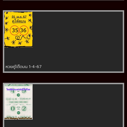
หวยคู่โต๊ดบน 1-4-67