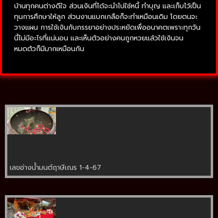
บ้านทุกคนต่างดีใจ ส่วนเงินที่ได้จะนำไปใช้หนี้ ทำบุญ และเก็บไว้เป็น
ทุนการศึกษาให้ลูก ส่วนงานแบกเกลือก็จะทำเหมือนเดิม โดยตนจะ
วางแผน การใช้เงินกับภรรยาอย่างประหยัดเพื่ออนาคตเพราะทุกวัน
นี้ไม่มีอะไรที่แน่นอน และเห็นตัวอย่างคนถูกหวยแล้วใช้เงินจน
หมดตัวก็มีมากเหมือนกัน
เลขอ่างน้ำมนต์ฤาษีเณร 1-4-67