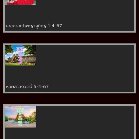
เลขศาลเจ้าพญางูใหญ่ 1-4-67
หวยลาวงวดนี้ 5-4-67