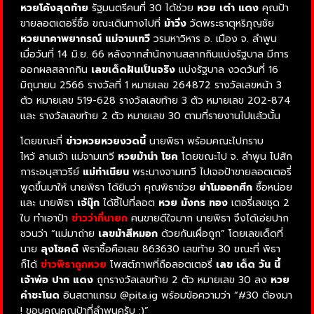
หวยโค้งสุดท้าย
รัฐมนตรีคนที่ 30 ได้ช่วย
หวย เต่า แดง
คุณป้า
ขายลอตเตอรี่ซื้อ ขณะเดินทางไปที่
ม้าวิ่ง
วัดพระธาตุหริภุญชัย
หวยนาคาพยากรณ์ แม่จามเทวี
วรมหาวิหาร อ. เมือง จ. ลำพูน
เมื่อวันที่ 14 มิ.ย. 66 หลังจากสำนักงานสลากกินแบ่งรัฐบาล มีการ
ออกผลสลากกิน
เลขเด็ดฝันเป็นจริง
แบ่งรัฐบาล งวดวันที่ 16
มิถุนายน 2566 รางวัลที่ 1 หมายเลข 264872 รางวัลเลขหน้า 3
ตัว หมายเลข 519-628 รางวัลเลขท้าย 3 ตัว หมายเลข 202-874
และ รางวัลเลขท้าย 2 ตัว หมายเลข 30 ตามที่รายงานไปแล้วนั้น
โดยขณะที่
ข่าวหวยหวยงวดนี้
นายพิธา พร้อมคณะไปกราบ
ไหว้
ลานเจ้า
แม่จามเทวี
หวยม้านํา โชค
โดยขณะไป จ. ลำพูน ไปสัก
การะอนุสาวรีย์
แม่ทําเนียน
พระนางจามเทวี ไปเจอป้าขายลอตเตอรี่
พูดขึ้นมาให้ นายพิธา ได้ยินว่า คุณพิธาช่วย
ย่าโมออกศึก
ซื้อหน่อย
และ นายพิธา
เจ้นุ๊ก
ได้ชี้ไปที่ลอต
หวย มังกร ทอง
เตอรี่เลขชุด 2
ใบ ทำเอาป้า
ข่าวว่าที่นายก
คนขายดีใจมาก นายพิธา จึงได้เอ่ยปาก
ชวนว่า “แม่มาถ่าย
เลขม้าสีหมอก
ด้วยกันเผื่อถูก” โดยเลขเด็ดที่
นาย
ลุงโชคดี
พิธาซื้อคือเลข 863630 เลขท้าย 30 ขณะที่ พิธา
ก็ได้
ข่าวพิธาถูกหวย
โพสต์ภาพที่ถือลอตเตอรี่
เลข เด็ด วัน นี้
เจ้าพ่อ ปาก แดง
ถูกรางวัลเลขท้าย 2 ตัว หมายเลข 30 ลง
หวย
คําชะโนด
อินสตาแกรม @pita.ig พร้อมข้อความว่า “#30 ต้องมา
! ขอบคุณคุณป้าที่ลำพูนครับ :)”