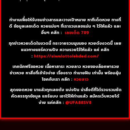
ทำงานเพื่่อให้รับชมข่าวสารและวางเป้าหมาย
หาทีเด็ดหวย
ทางที่
ดี ข้อมูลเลขเด็ด หวยแม่นๆ ที่เรารวมเลขแม่น ๆ ไว้ให้แล้ว และ
อื่นๆ คลิก :
เลขเด็ด 789
ทุกข่าวหวยเด็ดในงวดนี้ กระจายรวมมุมมอง หวยดังงวดนี้ เผย
แนวทางแชร์ความปัง ความรวยไว้ให้แล้ว แค่ คลิก
:
https://siamlottolekded.com/
เทคนิคฟรีขอหวย เนื้อหาสาระ หวยลาว หวยซองล็อคพารวย
ข่าวหวย หาสิ่งที่เข้าใจง่าย เรื่องราว ทำนายฝัน เท่านั้น พร้อมลุ้น
โชคกับเรา คลิก :
หวยลาว
สุดยอดหวย มาแล้วทุกเลขดัง แบ่งปัน นำสิ่งดีที่ได้รวบรวมชัด
คัดสรรทุกข้อมูล แชร์แบบ เอาไว้ให้ท่านแล้ว สมัครเว็บหวยได้
ง่าย แค่คลิก :
@UFA88SV8