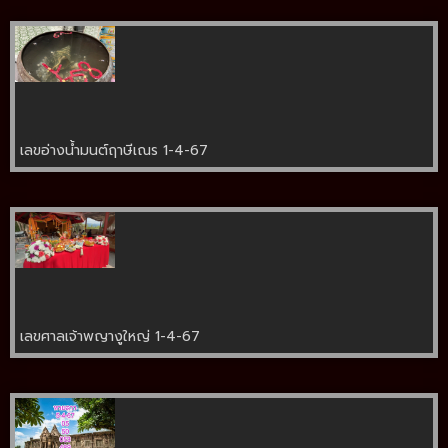
เลขอ่างน้ำมนต์ฤาษีเณร 1-4-67
เลขศาลเจ้าพญางูใหญ่ 1-4-67