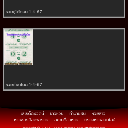
หวยคู่โต๊ดบน 1-4-67
หวยคำชะโนด 1-4-67
เลขเด็ดงวดนี้
ข่าวหวย
ทำนายฝัน
หวยลาว
หวยซองล็อคพารวย
สถานที่ขอหวย
ตรวจหวยออนไลน์
copyright © 2022 all rights reserved
siamlottolekded.com