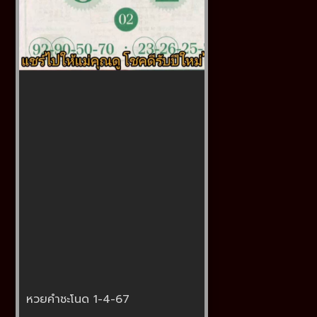
หวยคำชะโนด 1-4-67