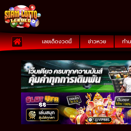
เลขเด็ดงวดนี้
ข่าวหวย
ทำน