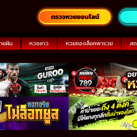
ตรวจหวยออนไลน์
ายฝัน
หวยลาว
หวยซองล็อคพารวย
สถ