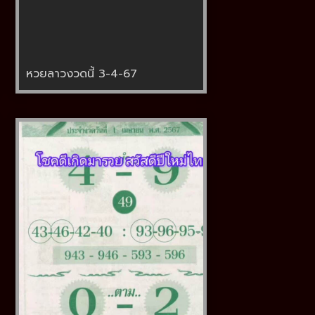
หวยลาวงวดนี้ 3-4-67