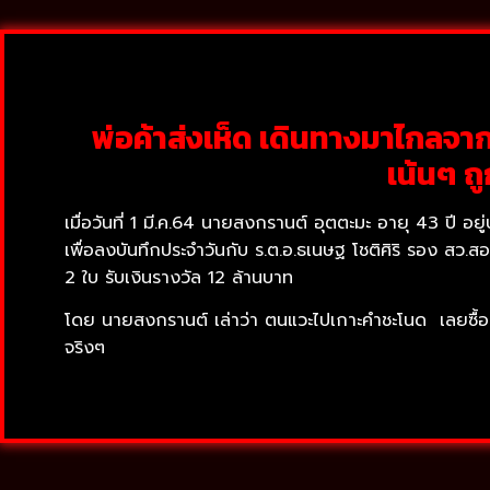
พ่อค้าส่งเห็ด เดินทางมาไกลจาก
เน้นๆ ถ
เมื่อวันที่ 1 มี.ค.64 นายสงกรานต์ อุตตะมะ อายุ 43 ปี อย
เพื่อลงบันทึกประจำวันกับ ร.ต.อ.ธเนษฐ โชติศิริ รอง สว.
2 ใบ รับเงินรางวัล 12 ล้านบาท
โดย นายสงกรานต์ เล่าว่า ตนแวะไปเกาะคำชะโนด เลยซื้อล
จริงๆ