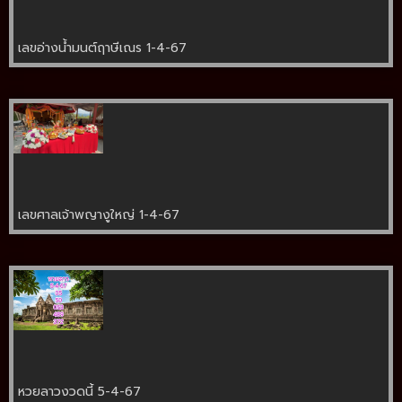
เลขอ่างน้ำมนต์ฤาษีเณร 1-4-67
เลขศาลเจ้าพญางูใหญ่ 1-4-67
หวยลาวงวดนี้ 5-4-67