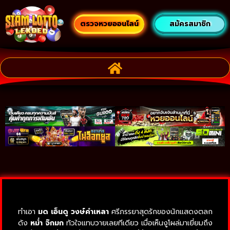
ตรวจหวยออนไลน์
สมัครสมาชิก
ทำเอา
มด เอ็นดู วงษ์คำเหลา
ศรีภรรยาสุดรักของนักแสดงตลก
ดัง
หม่ำ จ๊กมก
ทัวใจแทบวายเลยทีเดียว เมื่อเห็นงูโผล่มาเยี่ยมถึง