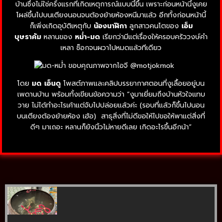
บ้านซึ่งไม่ใช่ครั้งแรกที่เกิดเหตุการณ์แบบนี้ขึ้น เพราะก่อนหน้านี้งูเคย
โผล่ขึ้นไปบนเตียงนอนจนต้องย้ายห้องหนีมาแล้ว อีกทั้งก่อนหน้านี้
ก็เพิ่งเกิดอุบัติเหตุกับ
น้องนาฬิกา
ลูกสาวคนโตของ
เอ็ม
บุษราคัม
หลานของ
หม่ำ-มด
เรียกว่ามีแต่เรื่องให้ครอบครัววงษ์คำ
เหลา ช็อกจนผวาไปหมดแล้วทีเดียว
โดย
มด เอ็นดู
โพสต์ภาพและคลิปบรรยากาศตอนที่งูเลื้อยอยู่บน
เพดานบ้าน พร้อมทั้งเขียนข้อความว่า “งูมาเยี่ยมถึงบ้านหัวใจแทบ
วาย ไม่ได้ทำอะไรเค้าแต่จับไปปล่อยแล้วค่ะ (รอบที่แล้วก็ขึ้นไปนอน
บนเตียงต้องย้ายห้อง เฮ้อ) สาธุสิ่งที่ไม่ดีขอให้ไปขอให้พาแต่สิ่งที่
ดีๆ มาเถอะ หลานก็ยังนิ้วไม่หายดีเลย เกิดอะไรขึ้นอีกน้า”