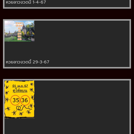
หวยลาวงวดนี้ 1-4-67
หวยลาวงวดนี้ 29-3-67