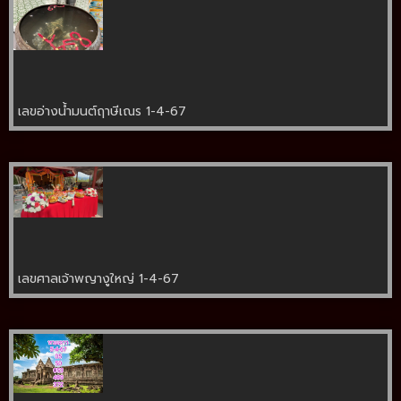
เลขอ่างน้ำมนต์ฤาษีเณร 1-4-67
เลขศาลเจ้าพญางูใหญ่ 1-4-67