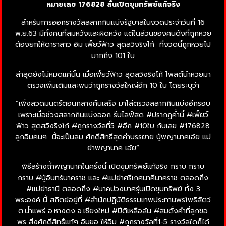
หมายเลข 176828 ลั่นเปิดขุมทรัพย์แท้จริง
สำหรับการออกรางวัลสลากกินแบ่งรัฐบาลในงวดประจำวันที่ 16
พ.ย.63 มีทั้งคนที่สมหวังและผิดหวัง แต่ในส่วนของคนดังที่ถูกหวย
ต้องยกให้ดาราสาว อิม เฟี้ยว์ฟ้าว สุดสวิงริงโก้ ที่งวดนี้ถูกหวยไป
มากถึง 101 ใบ
ล่าสุดยังไม่หมดแค่นั้น เมื่อเฟี้ยว์ฟ้าว สุดสวิงริงโก้ โพสต์นำหวยมา
ตรวจเพิ่มเติมและพบว่าถูกรางวัลใหญ่อีก 10 ใบ โดยระบุว่า
“เพิ่งสวดมนตร์ตอนกลางคืนเสร็จ มาไล่ตรวจสลากกินแบ่งอีกรอบ
เพราะเมื่อช่วงสลากกินแบ่งออก รีบไลฟ์สด #ปรากฎค่ำนี้ #เฟี้ยว์
ฟ้าว สุดสวิงริงโก้ #ถูกรางวัลที่5 #อีก #10ใบ กับเลข #176828
ลูกอิมคนๆ
นี้จะเป็นลม ศักดิ์สิทธิ์สุดคำบรรยาย ปู่พญานาคเอ้ย แม่
ย่าพญานาค เอ้ย”
พิธีสร้างถ้ำพญานาคในครั้งนี้ เปิดขุมทรัพย์แท้จริง กราบ กราบ
กราบ #ปู่อินทร์นาคราช และ #แม่ย่าศรีเกศนาคีนาคราช ตลอดถึง
#แม่ย่าธานี ตลอดถึง #นาคบ่วงบาศรุ่นเปิดขุมทรัพย์ ทั้ง 3
พระองค์ นี้ สถิตย์อยู่ที่ #สำนักปฏิบัติธรรมเทพประทานพรโพธิสัตว์
ต.น้ำแพร่ อ.หางดง จ.เชียงใหม่ #ปีติเหลือล้น #สมดั่งคำที่ลูกขอ
พร สิ่งศักดิ์สิทธิ์แท้ๆ อิมขอ ให้อิม #ถูกรางวัลที่1-5 รางวัลใดก็ได้