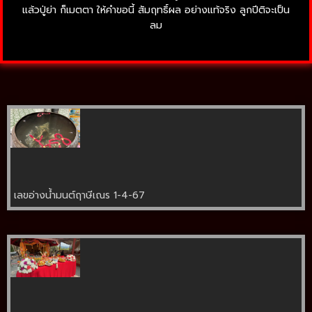
แล้วปู่ย่า ก็เมตตา ให้คำขอนี้ สัมฤทธิ์ผล อย่างแท้จริง ลูกปีติจะเป็น
ลม
เลขอ่างน้ำมนต์ฤาษีเณร 1-4-67