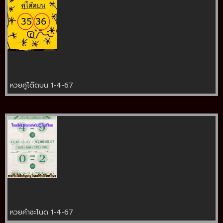
หวยคู่โต๊ดบน 1-4-67
หวยคำชะโนด 1-4-67