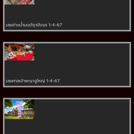
เลขอ่างน้ำมนต์ฤาษีเณร 1-4-67
เลขศาลเจ้าพญางูใหญ่ 1-4-67