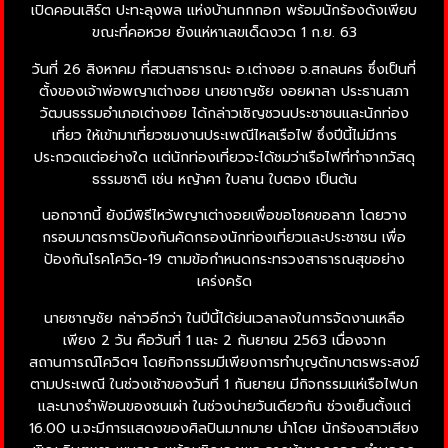
เปิดคอนเสิร์ต ปะทะลุงพล แห่งบ้านกกกอก พร้อมนักร้องดังเพียบ
ขณะที่คอหวย ยังแห่หาเลขเด็ดงวด 1 ก.ย. 63
วันที่ 26 สิงหาคม ที่สวนสาธารณะ อ.เต่างอย จ.สกลนคร ซึ่งเป็นที่
ตั้งของเจ้าพ่อพญาเต่างอย นายชาญชัย งอยผาลา ประธานสภา
วัฒนธรรมอำเภอเต่างอย ได้กล่าวเชิญชวนประชาชนและนักท่อง
เที่ยว ให้เข้ามาเที่ยวชมงานประเพณีไหลเรือไฟ ซึ่งปีนี้ไม่มีการ
ประกวดแต่อย่างใด แต่นักท่องเที่ยวจะได้ชมว่าเรือไฟที่ทำจากวัสดุ
ธรรมชาติ เช่น หญ้าคา ใบลาน ใบตอง เป็นต้น
นอกจากนี้ ยังมีพิธีไหว้พญาเต่างอยเพื่อขอโชคขอลาภ โดยวาง
กรอบมาตรการป้องกันคัดกรองนักท่องเที่ยวและประชาชน เพื่อ
ป้องกันโรคโควิด-19 ตามข้อกำหนดกระทรวงสาธารณสุขอย่าง
เคร่งครัด
นายชาญชัย กล่าวอีกว่า ในปีนี้ได้ย่นเวลาลงในการจัดงานเหลือ
เพียง 2 วัน คือวันที่ 1 และ 2 กันยายน 2563 เนื่องจาก
สถานการณ์โควิดฯ โดยกิจกรรมมีเพียงการทำบุญตักบาตรพระสงฆ์
ตามประเพณี ในช่วงเช้าของวันที่ 1 กันยายน มีกิจกรรมแห่เรือไฟบก
และนางรำฟ้อนของชนเผ่า ในช่วงบ่ายวันเดียวกัน ช่วงเย็นตั้งแต่
16.00 น.จะมีการแสดงของศิลปินมากมาย นำโดย นักร้องสาวเสียง