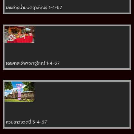
เลขอ่างน้ำมนต์ฤาษีเณร 1-4-67
เลขศาลเจ้าพญางูใหญ่ 1-4-67
หวยลาวงวดนี้ 5-4-67