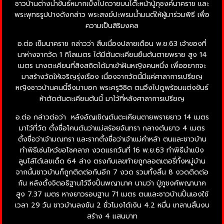
ชาวบ้านต่างนำขันธ์หมากเบ็งไปถวายบนโต๊ะหน้าปู่ภุชงค์นาคราช และ
พระพุทธรูปปางดังกล่าว พระสงฆ์ปะพรมน้ำมนต์ให้ผู้มาร่วมพิธี เพื่อ
ความเป็นสิริมงคล
อ.ต่อ เข็มนาคราช กล่าวว่า สืบเนื่องปลายเดือน พ.ย.63 เจ้าของที่
นาห่างจากวัด 1 กิโลเมตร ได้มีต้นตะเคียนยืนต้นตายพราย สูง 14
เมตร นางตะเคียนที่สิงสถิตได้มาเข้าฝันหญิงคนหนึ่ง เพื่ออยากจะ
มาสร้างวัดให้เจริญรุ่งเรือง เนื่องจากวัดนี้มีแค่ศาลาการเปรียญ
หญิงชาวบ้านคนนี้จึงมาบอก พระครูวิชิต ตนจึงไปดูพร้อมแต่งขันธ์
ห้าตัดต้นตะเคียนต้นนี้ มาไว้ที่หลังศาลาการเปรียญ
อ.ต่อ กล่าวต่อว่า หลังอัญเชิญต้นตะเคียนตายพรายยาว 14 เมตร
มาไว้ที่วัด ตั้งชื่อโคนต้นว่าแม่สร้อยจันทรา กลางต้นยาว 4 เมตร
ตั้งชื่อว่าเจ้ามณทรา และรากตั้งชื่อว่าเจ้าแม่คำหล้า ตนและชาวบ้าน
ทำพิธีเซ่นไหว้ขอโชคลาภ งวดแรกวันที่ 16 พ.ย.63 ทำพิธีนำแป้ง
ลูบไล้ได้เลขเด็ด 64 ล่าง ตรงกับเลขท้ายถูกลอตเตอรี่ทั้งหมู่บ้าน
จากนั้นชาวบ้านก็ถูกติดต่อกันอีก 7 งวด รวมทั้งสิ้น 8 งวดติดต่อ
กัน หลังตั้งจิตอธิฐานไว้จึงปั้นพญานาค นามว่า ปู่ภูชงค์พญานาค
สูง 7.37 เมตร หางยาวรอบฐาน 71 เมตร ตนและชาวบ้านปั้นเองใช้
เวลา 29 วัน ชาวบ้านลงขัน 2 ชั่วโมงได้เงิน 4.2 หมื่น เทลานสิ้นงบ
สร้าง 4 แสนบาท