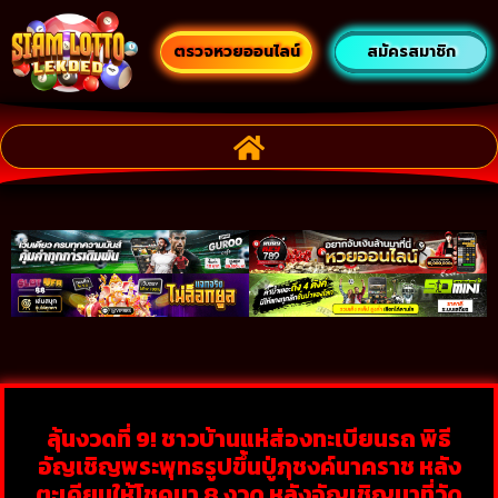
ตรวจหวยออนไลน์
สมัครสมาชิก
ลุ้นงวดที่ 9! ชาวบ้านแห่ส่องทะเบียนรถ พิธี
อัญเชิญพระพุทธรูปขึ้นปู่ภุชงค์นาคราช หลัง
ตะเคียนให้โชคมา 8 งวด หลังอัญเชิญมาที่วัด