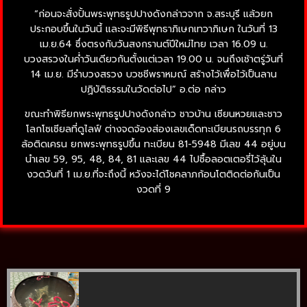
“ก่อนจะสั่งปั้นพระพุทธรูปปางดังกล่าวจาก จ.สระบุรี แล้วยก
ประกอบขึ้นในวันนี้ และจะมีพิธีพุทธาภิเษกเทวาภิเษก ในวันที่ 13
เม.ย.64 ซึ่งตรงกับวันสงกรานต์ปีใหม่ไทย เวลา 16.09 น.
บวงสรวงในค่ำวันเดียวกันตั้งแต่เวลา 19.00 น. จนถึงเช้าตรู่วันที่
14 เม.ย. มีรำบวงสรวง บวชชีพราหมณ์ สร้างไว้เพื่อไว้เป็นลาน
ปฏิบัติธรรมในวัดต่อไป” อ.ต่อ กล่าว
ขณะทำพิธียกพระพุทธรูปปางดังกล่าว ชาวบ้าน เซียนหวยและชาว
โลกโซเซียลที่ดูไลฟ์ ต่างจดจ้องส่องเลขเด็ดทะเบียนรถบรรทุก 6
ล้อติดเครน ยกพระพุทธรูปขึ้น ทะเบียน 81-5948 มีเลข 44 อยู่บน
นำเลข 59, 95, 48, 84, 81 และเลข 44 ไปซื้อลอตเตอรี่ไว้ลุ้นใน
งวดวันที่ 1 เม.ย.ที่จะถึงนี้ หวังจะได้โชคลาภก้อนโตติดต่อกันเป็น
งวดที่ 9