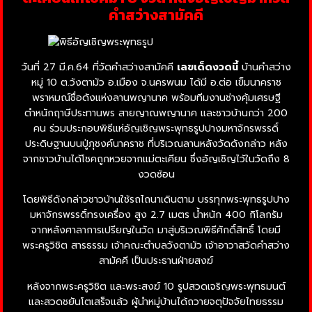
คำสว่างสามัคคี
วันที่ 27 มี.ค.64 ที่วัดคำสว่างสามัคคี
เลขเด็ดงวดนี้
บ้านคำสว่าง
หมู่ 10 ต.วังตามัว อ.เมือง จ.นครพนม ได้มี อ.ต่อ เข็มนาคราช
พราหมณ์ชื่อดังแห่งลานพญานาค พร้อมทีมงานช่างคุ้มเศรษฐี
ตำหนักฤาษีประทานพร สายญาณพญานาค และชาวบ้านกว่า 200
คน ร่วมประกอบพิธีแห่อัญเชิญพระพุทธรูปปางมหาจักรพรรดิ์
ประดิษฐานบนปู่ภุชงค์นาคราช ที่บริเวณลานหลังวัดดังกล่าว หลัง
จากชาวบ้านได้โชคถูกหวยจากแม่ตะเคียน ซึ่งอัญเชิญไว้ในวัดถึง 8
งวดซ้อน
โดยพิธีดังกล่าวชาวบ้านใช้รถไถนาเดินตาม บรรทุกพระพุทธรูปปาง
มหาจักรพรรดิ์ทรงเครื่อง สูง 2.7 เมตร น้ำหนัก 400 กิโลกรัม
จากหลังศาลาการเปรียญในวัด มาสู่บริเวณพิธีศักดิ์สิทธิ์ โดยมี
พระครูวิชิต สารธรรม เจ้าคณะตำบลวังตามัว เจ้าอาวาสวัดคำสว่าง
สามัคคี เป็นประธานฝ่ายสงฆ์
หลังจากพระครูวิชิต และพระสงฆ์ 10 รูปสวดเจริญพระพุทธมนต์
และสวดชยันโตเสร็จแล้ว ผู้นำหมู่บ้านได้ถวายจตุปัจจัยไทยธรรม