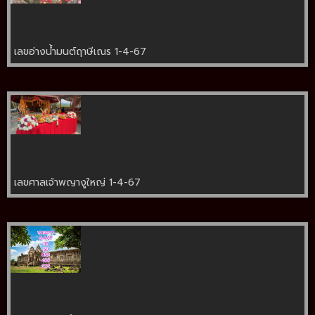
เลขอ่างน้ำมนต์ฤาษีเณร 1-4-67
เลขศาลเจ้าพญางูใหญ่ 1-4-67