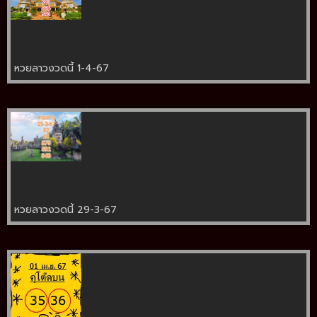
หวยลาวงวดนี้ 1-4-67
หวยลาวงวดนี้ 29-3-67