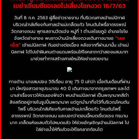
เขย่าเซียมซีขอเลขไปเสี่ยงโชคงวด 16/7/63
วันที่ 8 ก.ค. 2563 ผู้สื่อข่าวรายงาน ที่บริเวณศาลเจ้าแม่นิกาฬ
บริเวณใกล้เคียงกับศาลเจ้าแม่เกล็ดแก้ว โคนต้นโพธิ์อาถรรพณ์
วัดกลางถนน พุทธสถานวัดแจ้ง หมู่ที่ 1 ตำบลไชยภูมิ อำเภอไชโย
จังหวัดอ่างทอง พบชาวบ้านนักเสี่ยงดวงเดินทางมาขอ
“เลข
เด็ด”
เจ้าแม่นิลกาฬ กันอย่างต่อเนื่อง หลังจากที่ผ่านมานั้น เจ้าแม่
นิลกาฬ ได้ไปเข้าฝันคนต่างแดนพร้อมให้โชคลาภกว่าสองแสนบาท
มาช่วยทำการสร้างศาลใหม่ให้อย่างสวยงาม
ทางด้าน นางสมปอง วิถีเถื่อน อายุ 75 ปี เล่าว่า เมื่อต้นเดือนที่ผ่าน
มา มีหญิงสาวอายุประมาณ 40 ปี เดินทางมาจากกรุงเทพฯ และได้
มาเล่าเรื่องราวให้ตนเองฟังว่า พบเจ้าแม่นิลกาฬ เป็นพญานาคสีดำ
สิงสถิตอยู่ภายในรูปปั้นพญานาค แต่ถูกนำมาทิ้งไว้ที่บริเวณโคนต้น
โพธิ์ บริเวณใกล้เคียงกับศาลเจ้าแม่เกล็ดแก้ว โคนต้นโพธิ์
อาถรรพณ์ วัดกลางถนน และบอกว่าตอนนี้หมดเรี่ยวแรง ทรมาน
มาก เกล็ดแห้งแสบตัวไปหมดแล้ว ให้ช่วยอัญเชิญเจ้าแม่นิลกาฬ ไป
ใส่อ่างน้ำให้ทีแล้วจะให้โชคลาภก้อนโต