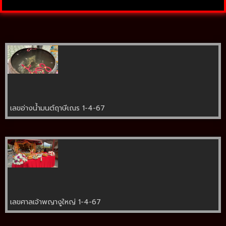
เลขอ่างน้ำมนต์ฤาษีเณร 1-4-67
เลขศาลเจ้าพญางูใหญ่ 1-4-67