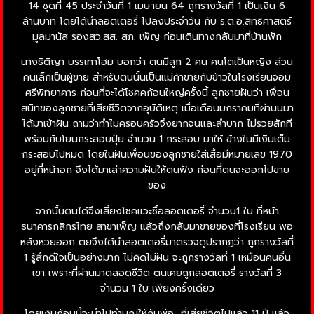
14 ชุดที่ 45 ประจำวันที่ 1 เมษายน 64 ถูกรางวัลที่ 1 เป็นเงิน 6
ล้านบาท โดยได้นำลอตเตอรี่ ไปลงประจำวัน กับ ร.ต.อ.สิทธิศาสตร์
มูลมานัส รองสว.สส. สภ. เพ็ญ ก่อนเดินทางกลับมาที่บ้านพัก
นางธิติญา บรรเทาโฮม บอกว่า ตนมีลูก 2 คน คนโตเป็นหญิง ส่วน
คนเล็กเป็นผู้ขาย สำหรับตนนั้นเป็นแม่ค้าขายกับข้าวในโรงเรียนจอม
ศรีพิทยาคาร ก่อนที่จะได้โชคคก้อนใหญ่ครั้งนี้ ลูกชายฝันว่า เพื่อน
สนิทของลูกชายที่เสียชีวิตจากอุบัติเหตุ เมื่อเดือนมกราคมที่ผ่านนมา
ได้มาเข้าฝัน ถามว่าทำไมครอบครัวจึงยากจนและลำบาก ไม่รวยสักที
พร้อมกับโยนกระสอบปุ๋ย จำนวน 1 กระสอบ มาให้ ข้างในมีเงินเต็ม
กระสอบไปหมด โดยในฝันเพื่อนของลูกชายใส่เสื้อมีหมายเลข 1970
อยู่ที่หน้าอก จึงได้มาเล่าความฝันให้ตนฟัง ก่อนที่ตนจะออกไปขาย
ของ
จากนั้นตนได้จึงเสี่ยงโชคแวะซื้อลอตเตอรี่ จำนวน1 ใบ ที่หน้า
ธนาคารกสิกรไทย สาขาเพ็ญ แล้วถึงกลับมาขายของที่โรงเรียน พอ
หลังหวยออก ตยจึงได้นำลอตเตอรี่มาตรวจดูปรากฏว่า ถูกรางวัลที่
1 รู้สึกดีใจเป็นอย่างมาก ไม่คิดไม่ฝัน จะถูกรางวัลที่ 1 เหมือนคนอื่น
เขา เพราะที่ผ่านมาตลอดชีวิต ตนเคยถูกลอตเตอรี่ รางวัลที่ 3
จำนวน 1 ใบ เพียงครั้งเดียว
โดยเงินก้อนนี้จะนำไปทำบุญให้กับพ่อ ที่เสียชีวิตไปแล้ว 11 ปี แล้ว