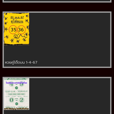
หวยคู่โต๊ดบน 1-4-67