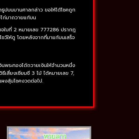
ุดธูปบนบานศาลกล่าว ขอให้ได้โชคถูก
ข่ไก่มาถวายแก้บน
ตรวจใบที่ 2 หมายเลข 777286 ปรากฎ
โชว์ให้ดู โดยหลังจากที่มาแก้บนเสร็จ
ินพระทองได้ถวายเงินให้จำนวนหนึ่ง
เสี่ยงเซียมซี 3 ไม้ ได้หมายเลข 7,
แผงลุ้นโชคงวดต่อไป.