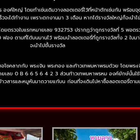
งค์ใหญ่ โดยทำเช่นเดิมวางลอตเตอรี่ไว้ที่หน้าตักเช่นกัน พร้อมจ
ร็วจะได้ทำงาน เพราะตกงานมา 3 เดือน หากได้รางวัลใหญ่ก็จะนำไ
่านมา โดยตรวจใบแรกหมายเลข 932753 ปรากฏว่าถูกรางวัลที่ 5 พอ
0 ฟอง ตามที่ได้บนบานไว้ พร้อมนำลอตเตอรี่ที่ถูกรางวัลทั้ง 2 ใบมา
จะนำไปขึ้นรางวัล
ังขอโชคลาภกับ พระเงิน พระทอง และท้าวเทพมหาพรมด้วย โดยพระเง
เลข 0 B 6 6 5 6 4 2 3 ส่วนท้าวเทพมหาพรหม องค์ยักษ์นั้นใช้วิธี
ข้าวสารและหมูหันมาถวายแก้บน ก่อนที่จะเดินไปหาซื้อลอตเตอรี่ตาม