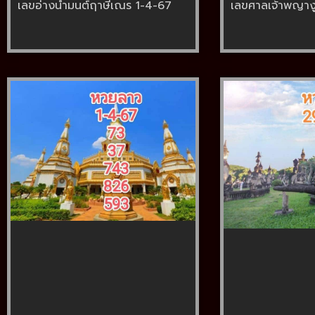
เลขอ่างน้ำมนต์ฤาษีเณร 1-4-67
เลขศาลเจ้าพญาง