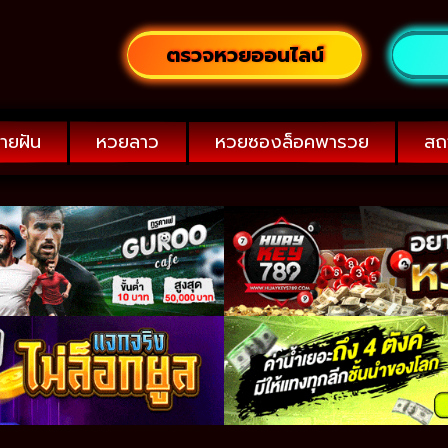
ตรวจหวยออนไลน์
ายฝัน
หวยลาว
หวยซองล็อคพารวย
สถ