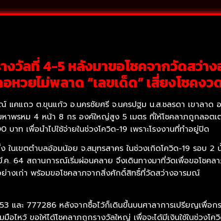
างวัลที่ 4-5 หลังมาขอโชคจากวัดสว่าง
อหวยไม่พลาด “เลขเด็ด” เสี่ยงโชคงว
อารมณ์ แคแถว ต.ขุนแก้ว อ.นครชัยศรี จ.นครปฐม น.ส.ชลรดา เขาลาด อ
รหม 4 หน้า 8 กร องค์ใหญ่สูง 5 เมตร ที่ให้โชคลาภถูกลอตเตอรี่
00 บาท เพื่อนำไปใช้จ่ายในช่วงโควิด-19 เพราะโรงงานที่ทำอยู่ปิด
นึ่ง ในเขตตำบลอ้อมน้อย จ.สมุทรสาคร ในช่วงเกิดโควิด-19 รอบ 2 
นมี.ค. 64 สถานการณ์เริ่มผ่อนคลาย จึงเดินทางมาที่วัดเพื่อขอโชคล
่างเก่า พร้อมขอโชคลาภจากสิ่งศักดิ์สิทธิ์ที่วัดสว่างอารมณ์
32753 และ 777286 หลังจากซื้อไว้ก็เดินขึ้นบนศาลาการเปรียญเพื่
พนมมือไหว้ ขอให้ได้โชคลาภถูกรางวัลใหญ่ เพื่อจะได้มีเงินใช้ในช่วงโค