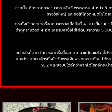
จากนั้น ก็ลงจากศาลามากราบไหว้ พระพรหม 4 หน้า 8 กร อ
รางวัลใหญ่ และขอให้โควิดหมดไปโดยเ
กระทั่งนำลอตเตอรี่ออกมาตรวจเมื่อวันที่ 4 เม.ย.ที่ผ
ว่าถูกรางวัลที่ 4 อีก เลยรีบหาซื้อไข่ไก่ดิบมาถวาย 5,00
อย่างไรก็ตาม ในการมาครั้งนี้นอกจากมาแก้บนแล้ว ก็ย
และยังแลกธนบัตรที่หน้าตักพระเงินพระทองมาด้วย ได้หมาย
9, 2 และยังบนไว้อีกว่าหากได้โชคอีกจะนำ