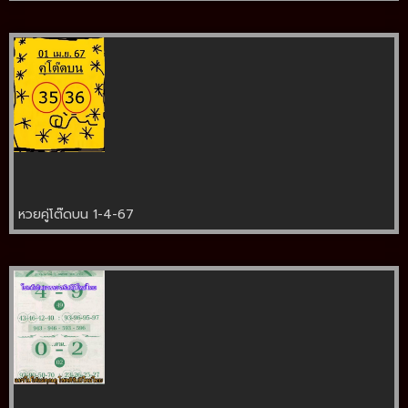
หวยคู่โต๊ดบน 1-4-67