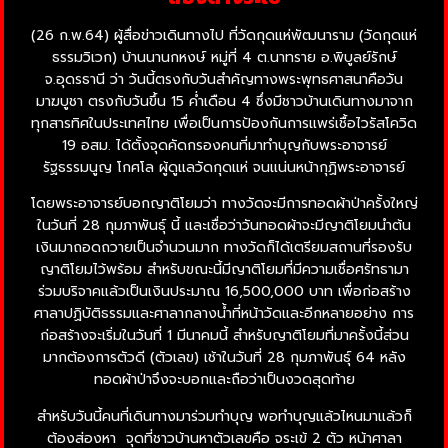
(26 ก.พ.64) ผู้สื่อข่าวเดินทางไป ที่วัดกุดแห่พัฒนาราม (วัดกุดแห่
ธรรมวิเวก) บ้านนานกหงษ์ หมู่ที่ 4 ต.นาทราย อ.พิบูลย์รักษ์
จ.อุดรธานี ว่า วันนี้ตรงกับวันสำคัญทางพระพุทธศาสนาคือวัน
มาฆบูชา ตรงกับวันขึ้น 15 ค่ำเดือน 4 ซึ่งมีชาวบ้านเดินทางมาจาก
ทุกสารทิศในประเทศไทย เพื่อเป็นการป้องกันการแพร่เชื้อไวรัสโควิด
19 อสม. ได้ตั้งจุดคัดกรองคนที่มาทำบุญกับพระอาจารย์
รัฐธรรมนูญ โกศโล ผู้ดูแลวัดกุดแห่ จนแน่นหน้ากุฏิพระอาจารย์
โดยพระอาจารย์บอกญาติโยมว่า ทางวัดจะมีการทอดผ้าป่าครั้งใหญ่
ในวันที่ 28 กุมภาพันธุ์ นี้ และเชื่อว่าวันทอดผ้าจะมีญาติโยมนำต้น
เงินมาถอดถวายเป็นจำนวนมาก ทางวัดก็ได้เตรียมสถานที่รองรับ
ญาติโยมไว้พร้อม สำหรับขณะนี้มีญาติโยมที่มีความเชื่อศรัทธามา
ร่วมบริจาคแล้วเป็นเงินประมาณ 16,500,000 บาท เพื่อก่อสร้าง
ศาลาปฏิบัติธรรมและศาลากลางน้ำที่หน้าวัดและอีกหลายอย่าง การ
ก่อสร้างจะเริ่มในวันที่ 1 มีนาคมนี้ สำหรับญาติโยมที่มาครั้งนี้ส่วน
มากต้องการตัวดี (ตัวเลข) เช้าในวันที่ 28 กุมภาพันธุ์ 64 หลัง
ทอดผ้าป่าจึงจะบอกและถือว่าเป็นงวดสุดท้าย
สำหรับวันนี้คนที่เดินทางมาร่วมทำบุญ พอทำบุญแล้วไหนมาแล้วก็
ต้องส่องหา จุดที่ชาวบ้านหาตัวเลขคือ จระเข้ 2 ตัว หน้าศาลา