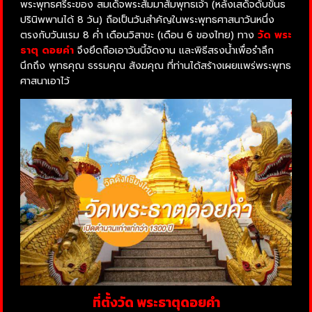
พระพุทธศรีระของ สมเด็จพระสัมมาสัมพุทธเจ้า (หลังเสด็จดับขันธ
ปรินิพพานได้ 8 วัน) ถือเป็นวันสำคัญในพระพุทธศาสนาวันหนึ่ง
ตรงกับวันแรม 8 ค่ำ เดือนวิสาขะ (เดือน 6 ของไทย) ทาง
วัด พระ
ธาตุ ดอยคำ
จึงยึดถือเอาวันนี้จัดงาน และพิธีสรงน้ำเพื่อรำลึก
นึกถึง พุทธคุณ ธรรมคุณ สังฆคุณ ที่ท่านได้สร้างเผยแพร่พระพุทธ
ศาสนาเอาไว้
ที่ตั้งวัด พระธาตุดอยคำ