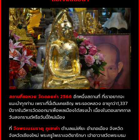
สถานที่ขอหวย วัดดอยคำ 2566
อีกหนึ่งสถานที่ ที่เราอยากจะ
แนะนำทุกท่าน เพราะที่นี่เดิมเคยเชิญ พระรอดหลวง อายุกว่า1,337
ปีจากในวิหารวัดออกมาเพื่อพลเมืองได้สรงน้ำ เนื่องในตอนเทศกาล
วันสงกรานต์หรือวันปี๋ใหม่เมือง
ที่
วัด
พระบรมธาตุ
ภูเขา
คำ
ตำบล
แม่
เหียะ
อำเภอ
เมือง
จังหวัด
จังหวัดเชียงใหม่
พระครู
ไพเราะ
เจติ
ยา
รักษา
เจ้าอาวาส
วัด
พระบรม