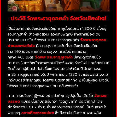
ประวัติ วัดพระธาตุดอยคำ จังหวัดเชียงใหม่
เป็น
วัด
สำคัญ
ใน
จังหวัดเชียงใหม่
อายุ
ดั้งเดิม
กว่า
1,300
ปี
ตั้งอยู่
รอบๆ
ภูเขา
คำ
ข้างหลัง
สวน
หลวง
ราชพฤกษ์
ห่าง
จาก
เมือง
โดย
ประมาณ
10
กิโล
วัด
พระบรมสารีริกธาตุ
ภูเขา
คำ
วัดพระธาตุดอย
คำหลวงพ่อทันใจ
มี
ความสูง
จาก
ระดับ
ที่ราบ
จังหวัดเชียงใหม่
ราว
140
เมตร
และก็
มี
ความสูง
จาก
ระดับน้ำทะเล
ปาน
กลาง
465
เมตร
วัด
พระบรมธาตุ
ภูเขา
คำ
มี
ลาน
ดู
ทิวทัศน์
ซึ่ง
สามารถ
เห็น
ทิวทัศน์
ทิวภาพ
รอบ
เมือง
จังหวัดเชียงใหม่
และก็
ยัง
เป็น
ที่
ติดตั้ง
พระผู้เป็นเจ้า
ทันใจ
ซึ่ง
แก่
โบราณ
กว่า
ห้า
ร้อย
ปี
วัด
พระบรม
สารีริกธาตุ
ภูเขา
คำ
สร้าง
ใน
ปี
พุทธศักราช
1230
รัชสมัย
พระนาง
จาม
เทวี
กษัตริย์
ที่
ห
ริ
ภุญ
ชัย
โดย
พระ
บุตรชาย
อีกทั้ง
2
เป็น
ผู้ผลิต
มี
เจดีย์
ใส่
พระบรมสารีริกธาตุ
ของ
พระสัมมาสัมพุทธเจ้า
ศาลาการเปรียญ
กุฎี
พระสงฆ์
แล้วก็
พุทธรูป
ปูนปั้น
เดิม
ชื่อ
วัด
ทอง
บรรพต
แม้กระนั้น
ราษฎร
เรียก
ว่า
“
วัด
ภูเขา
คำ
”
ประจำทุกปี โดย
ยึดถือเอาวันแรม 7 ค่ำ 8 ค่ำ หลังวันวิสาขบูชาทุกปี เป็นวันสรงน้ำ
พระธาตุ
สถานที่ขอหวยแม่นๆ
ซึ่งถือว่าเป็นวันถวายพระเพลิง