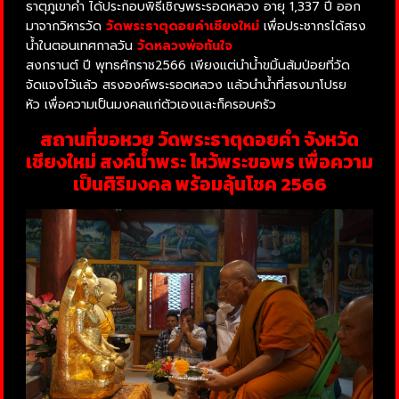
ธาตุ
ภูเขา
คำ
ได้
ประกอบพิธี
เชิญ
พระ
รอด
หลวง
อายุ
1,337
ปี
ออก
มาจาก
วิหาร
วัด
วัดพระธาตุดอยคำเชียงใหม่
เพื่อ
ประชากร
ได้
สรง
น้ำ
ใน
ตอน
เทศกาล
วัน
วัดหลวงพ่อทันใจ
สงกรานต์
ปี
พุทธศักราช
2566
เพียงแต่
นำ
น้ำ
ขมิ้น
ส้มป่อย
ที่
วัด
จัดแจง
ไว้
แล้ว
สร
งอ
งค์
พระ
รอด
หลวง
แล้ว
นำ
น้ำ
ที่
สร
งมา
โปรย
หัว
เพื่อ
ความเป็นมงคล
แก่
ตัวเอง
และก็
ครอบครัว
สถานที่ขอหวย วัดพระธาตุดอยคำ จังหวัด
เชียงใหม่ สงค์น้ำพระ ไหว้พระขอพร เพื่อความ
เป็นศิริมงคล พร้อมลุ้นโชค 2566