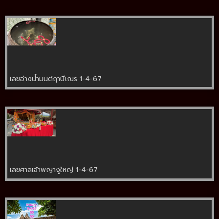
เลขอ่างน้ำมนต์ฤาษีเณร 1-4-67
เลขศาลเจ้าพญางูใหญ่ 1-4-67