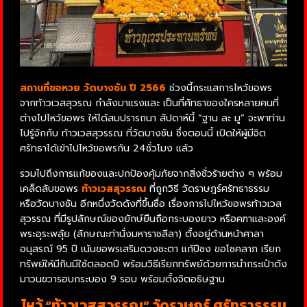
สถานที่ขอหวย วัดบางชัน ปี 2566
ช่วงนี้กระแสการไหว้ขอพร
จากท้าวเวสสุวรณ กำลังมาแรงและ เป็นที่ศัทธาของใครหลายคนที่
ต่างไปไหว้ขอพร ให้ได้สมปรารถนา สัปดาห์นี้ “ฐาน ละ มู” จะพาท่าน
ไปรู้จักกับ ท้าวเวสสุวรรณ ที่วัดบางชัน ซึ่งตอนนี้ เปิดให้ผู้มีจิต
ศรัทธาได้เข้าไปไหว้ขอพรกัน 24ชั่วโมง แล้ว
รวมไปถึงการแก้ของและปกป้องคุ้มภัยจากสิ่งชั่วร้ายต่าง ๆ พร้อม
เคล็ดลับขอพร
ท้าวเวสสุวรรณ
ที่ถูกวิธี วัดราษฎร์ศรัทธาธรรม
หรือวัดบางชัน อีกหนึ่งวัดดังที่ขึ้นชื่อ เรื่องการไปไหว้ขอพรท้าวเวส
สุวรรณ ที่มีรูปลักษณ์ของยักษ์ยืนถือกระบองยาว หรือคฑาและองค์
พระอุระพลุ้ย (ลักษณะท่านั่งมหาราชลีลา) ตั้งอยู่ด้านหน้าศาลา
อนุสรณ์ 95 ปี เน้นขอพรเสริมดวงชะตา แก้ปีชง ขอโชคลาภ เรียก
ทรัพย์ให้มีกินมีใช้ตลอดปี พร้อมวิธีเรียกทรัพย์ด้วยการนำกระเป๋าตัง
มาวนขวารอบกระบอง 9 รอบ พร้อมตั้งจิตอธิษฐาน
ไหว้ “ท้าวเวสสุวรรณ” วัดราษฎร์ ศรัทธาธรรม