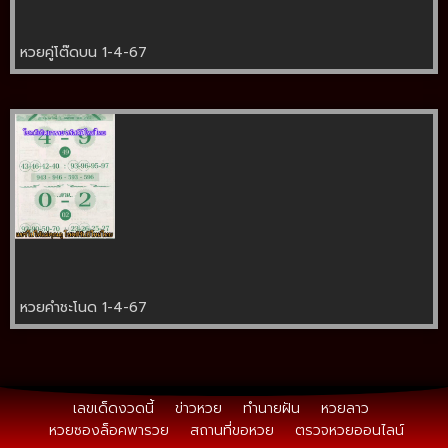
หวยคู่โต๊ดบน 1-4-67
หวยคำชะโนด 1-4-67
เลขเด็ดงวดนี้
ข่าวหวย
ทำนายฝัน
หวยลาว
หวยซองล็อคพารวย
สถานที่ขอหวย
ตรวจหวยออนไลน์