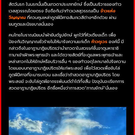
สัตว์นรก ในนรกนั้นเป็นเทวดาประเภทยักษ์ ซึ่งเป็นบริวารของท้าว
เวสสุวรรณโดยตรง จึงถือกันว่าท้าวเวสสุวรรณเป็น
จ้าวแห่ง
วิญญาณ
ที่ควบคุมเหล่าภูตผีปีศาจสัมภเวสีต่างๆอีกด้วย ผ่าน
ยมทูตและนิรยบาลนั่นเอง
คนไทยโบราณนิยมนำผ้ายันต์รูปยักษ์ ผูกไว้ที่หัวเตียงเด็ก เพื่อ
ป้องกันวิญญาณชั่วร้ายไม่ให้มารังควานแก่เด็ก
ท้าวกุเวร
องค์นี้ มี
กล่าวถึงในอาฏานาฏิยปริตรว่านำเทวดาในสวรรค์ชั้นจาตุมหาราชิ
กามาเข้าเฝ้าพระพุทธเจ้า และได้ถวายสัตย์ที่จะดูแลพระพุทธเจ้าและ
เหล่าสาวกไม่ให้ยักษ์หรือบริวารอื่น ๆ ของท้าวจตุโลกบาลไปรังควาน
โดยมอบบทอาฏานาฏิยปริตรให้แก่พระสงฆ์ เพื่อไว้สวดเพื่อขับไล่
ภูตผีปีศาจที่จะมารบกวน และเชื่อว่าถ้าสวดอาฏานาฏิยปริตร โดย
พระสงฆ์ จะขับไล่ภูตผีอาถรรพ์มนต์ดำได้ทั้งสิ้น ปัจจุบันจะเรียกการ
สวดอาฏานาฏิยปริตร อีกชื่อหนึ่งว่าการสวด”ภาณยักษ์”นั่นเอง