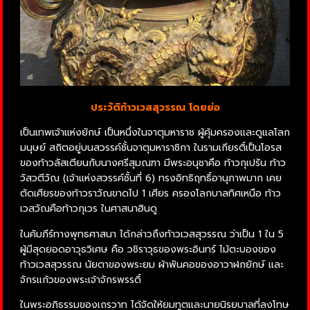
ประวัติท้าวเวสสุวรรณ โดยย่อ
เป็นเทพเจ้าแห่งยักษ์ เป็นหนึ่งในจาตุมหาราช ผู้คุ้มครองและดูแลโลก
มนุษย์ สถิตอยู่บนสวรรค์ชั้นจาตุมหาราชิกา ในรามเกียรติ์เป็นโอรส
ของท้าวลัสเตียนกับนางศรีสุมณฑา มีพระอนุชาคือ ท้าวกุเปรัน ท้าว
วัสวตีวัณ (เจ้าแห่งสวรรค์ชั้นที่ 6) ทรงอิทธิฤทธิ์อานุภาพมาก เคย
ตัดเศียรของท้าวราวัณขาดไป 1 เศียร ครองโลกบาลทิศเหนือ ท้าว
เวสวัณคือท้าวกุเวร ในศาสนาฮินดู
ในคัมภีร์ทางพุทธศาสนา ได้กล่าวถึงท้าวเวสสุวรรณ ว่าเป็น 1 ใน 5
ผู้มีสุดยอดอาวุธวิเศษ คือ วชิราวุธของพระอินทร์ ไม้ตะบองของ
ท้าวเวสสุวรรณ นัยตาของพระยม ผ้าพันคอของอาวาฬกยักษ์ และ
จักรแก้วของพระเจ้าจักรพรรดิ์
ในพระอภิธรรมของเถรวาท ได้จัดให้ยมทูตและนายนิรยบาลที่ลงโทษ