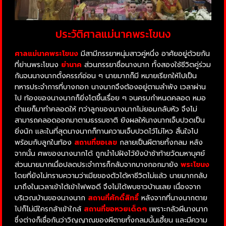
ประวัติศาลแม่นาคพระโขนง
ศาลแม่นาคพระโขนง
มีสามีภรรยาหนุ่มสาวคู่หนึ่ง อาศัยอยู่ด้วยกัน
ที่ย่านพระโขนง
ย่านาค
ส่วนภรรยาชื่อนางนาก ทั้งสองใช้ชีวิตคู่ร่วม
กันจนนางนากตั้งครรภ์อ่อน ๆ นายมากก็มี หมายเรียกให้ไปเป็น
ทหารประจำการที่บางกอก นางนากจึงต้องอยู่ตามลำพัง เวลาผ่าน
ไป ท้องของนางนากก็ยิ่งโตขึ้นเรื่อย ๆ จนครบกำหนดคลอด หมอ
ตำแยก็มาทำคลอดให้ ทว่าลูกของนางนากไม่ยอมกลับหัว จึงไม่
สามารถคลอดออกมาตามธรรมชาติ ยังผลให้นางนากเจ็บปวดเป็น
ยิ่งนัก และในที่สุดนางนากก็ทานความเจ็บปวดไว้ไม่ไหว สิ้นใจไป
พร้อมกับลูกในท้อง
สถานที่ขอเลข
กลายเป็นผีตายทั้งกลม หลัง
จากนั้น ศพของนางนากได้ ถูกนำไปฝังไว้ยังป่าช้าท้ายวัดมหาบุศย์
ส่วนนายมากเมื่อปลดประจำการก็กลับจากบางกอกมายัง
พระโขนง
โดยที่ยังไม่ทราบความว่าเมียของตัวได้หาชีวิตไม่แล้ว นายมากกลับ
มาถึงในเวลาเข้าไต้เข้าไฟพอดี จึงไม่ได้พบชาวบ้านเลย เนื่องจาก
บริเวณบ้านของนางนาก
สถานที่ศักดิ์สิทธิ์
หลังจากที่นางนากตาย
ไปก็ไม่มีใครกล้าเข้าใกล้
สถานที่ขอหวยเด็ดๆ
เพราะกลัวผีนางนาก
ซึ่งต่างก็เชื่อกันว่าวิญญาณของผีตายทั้งกลมนั้นเฮี้ยน และมีความ