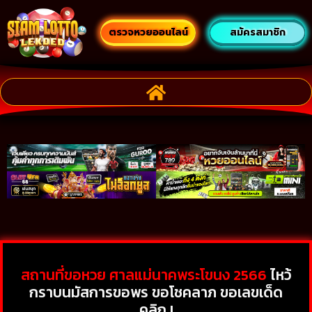
ตรวจหวยออนไลน์
สมัครสมาชิก
สถานที่ขอหวย ศาลแม่นาคพระโขนง 2566
ไหว้
กราบนมัสการขอพร ขอโชคลาภ ขอเลขเด็ด
คลิก !