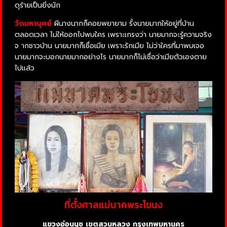
ดุร้ายเป็นยิ่งนัก
วัดมหาบุศย์
ผีนางนากก็คอยพยายาม รั้งนายมากให้อยู่ที่บ้าน
ตลอดเวลา ไม่ให้ออกไปพบใคร เพราะเกรงว่า นายมากจะรู้ความจริง
จ ากชาวบ้าน นายมากก็เชื่อเมีย เพราะรักเมีย ไม่ว่าใครที่มาพบเจอ
นายมากจะบอกนายมากอย่างไร นายมากก็ไม่เชื่อว่าเมียตัวเองตาย
ไปแล้ว
ที่ตั้งศาลแม่นาคพระโขนง
แขวงอ่อนนุช เขตสวนหลวง กรุงเทพมหานคร