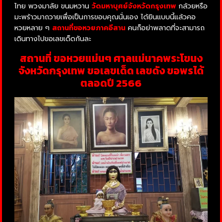
ไทย พวงมาลัย ขนมหวาน
วัดมหาบุศย์จังหวัดกรุงเทพ
กล้วยหรือ
มะพร้าวมาถวายเพื่อเป็นการขอบคุณนั่นเอง ได้ยินแบบนี้แล้วคอ
หวยหลาย ๆ
สถานที่ขอหวยภาคอีสาน
คนก็อย่าพลาดที่จะสามารถ
เดินทางไปขอเลขเด็ดกันละ
สถานที่ ขอหวยแม่นๆ ศาลแม่นาคพระโขนง
จังหวัดกรุงเทพ ขอเลขเด็ด เลขดัง ขอพรได้
ตลอดปี 2566