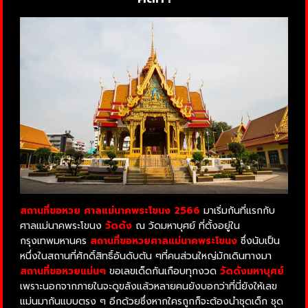
สถานที่ขอหวย ศาลแม่นาคพระโขนง 2566
มาเริ่มกันที่แรกกับ
ศาลแม่นาคพระโขนง
วัดดัง
ณ วัดมหาบุศย์ ที่ตั้งอยู่ใน
กรุงเทพมหานคร
สถานที่ขอหวยศาลแม่นาคพระโขนง
ซึ่งนับเป็น
หนึ่งในสถานที่ศักดิ์สิทธิ์อันดับต้น ๆที่คนส่วนใหญ่มักเดินทางมา
สถานที่ขอหวยแม่นๆ
ขอเลขเด็ดกันเกือบทุกงวด
วัดดังมหาบุศย์
เพราะนอกจากภายในจะดูขลังแล้วหลายคนยังบอกว่าที่นี่ยังให้เลข
แม่นมากันแบบตรง ๆ อีกด้วยซึ่งหากใครถูกก็จะต้องนำชุดเด็ก ชุด