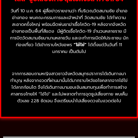
วันที่ 10 ม.ค. 64 ผู้สื่อข่าวรายงานว่า ที่บริเวณวัดสนามชัย อำเภอ
อ่างทอง พบคณะกรรมการและเจ้าหน้าที่ วัดสนามชัย ได้ทำความ
สะอาดครั้งใหญ่ พร้อมฉีดพ่นยาฆ่าเชื้อโควิด-19 หลังจากจังหวัด
อ่างทองเป็นพื้นที่สีแดง มีผู้ติดเชื้อโควิด-19 จำนวนหลายราย มี
การปิดวัดสนามชัยมานานหลายวัน และจะทำการเปิดให้ประชาชน นัก
ท่องเที่ยว ได้เข้ากราบไหว้ขอพร
“ไอ้ไข่”
ได้ตั้งแต่วันวันที่ 11
มกราคม เป็นต้นไป
จากการสอบถามหญิงสาวชาวจังหวัดสมุทรปราการได้เดินทางมา
ทำบุญ หลังจากงวดที่ผ่านมานั้นได้มากราบไหว้ขอโชคลาภจากไอ้ไข่
ได้ลาภก้อนโต จึงได้เดินทางมามอบเงินสมทบทุนเพื่อทำการสร้าง
ศาลทรงไทยให้ “ไอ้ไข่” และไม่พลาดทำการจุดธูปเสี่ยงทาย พบเห็น
ตัวเลข 228 ชัดเจน จึงเตรียมนำไปเสี่ยงดวงในงวดต่อไป