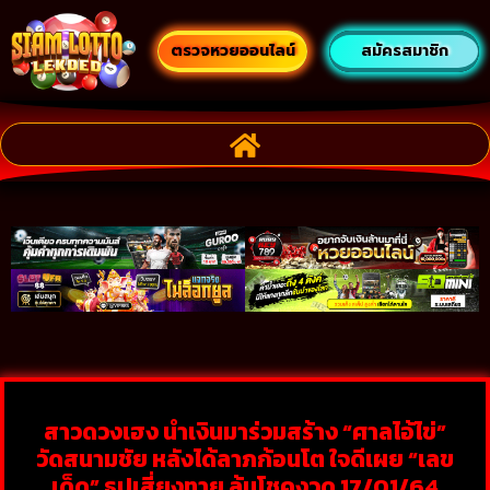
ตรวจหวยออนไลน์
สมัครสมาชิก
สาวดวงเฮง นำเงินมาร่วมสร้าง “ศาลไอ้ไข่”
วัดสนามชัย หลังได้ลาภก้อนโต ใจดีเผย “เลข
เด็ด” ธูปเสี่ยงทาย ลุ้นโชคงวด 17/01/64