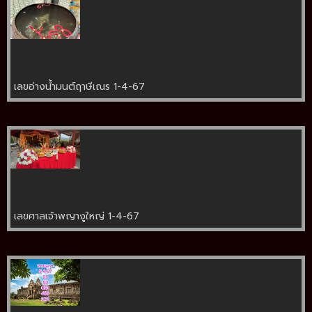
เลขอ่างน้ำมนต์ฤาษีเณร 1-4-67
เลขศาลเจ้าพญางูใหญ่ 1-4-67