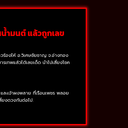
น้ำมนต์ แล้วถูกเลข
สาวร้องไห้ อ.วิเศษชัยชาญ จ.อ่างทอง
ารเทพแล้วได้เลขเด็ด นำไปเสี่ยงโชค
ค และเจ้าผงพลาย ที่เรือนเพชร พลอย
ี่ยงดวงกันต่อไป.