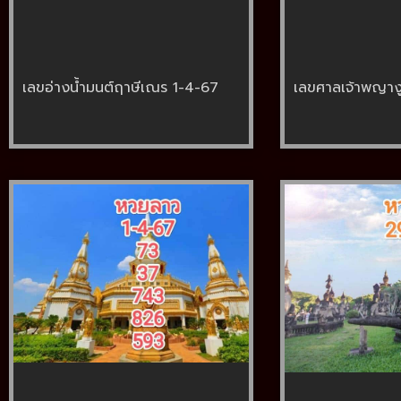
เลขอ่างน้ำมนต์ฤาษีเณร 1-4-67
เลขศาลเจ้าพญาง