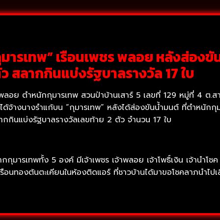
กุมารเทพ” เรือนเพชร พลอย หลังส่องขัน
ตัว สลากกินแบ่งรัฐบาลรางวัล 17 ใบ
ชร พลอย ตำหนักกุมารเทพ สวนป่าบ้านเสาร์ 5 เลขที่ 129 หมู่ที่ 4 ต.
้จ้างนางรำแก้บน “กุมารเทพ” หลังได้ส่องขันน้ำมนต์ ที่ตำหนักกุม
ากกินแบ่งรัฐบาลรางวัลเลขท้าย 2 ตัว จำนวน 17 ใบ
ุมารเทพทั้ง 5 องค์ มีเจ้าเพชร เจ้าพลอย เจ้าโพธิ์เงิน เจ้านำโช
วเรือนทองต้นตะเคียนในห้องติดแอร์ ที่ชาวบ้านได้มาขอโชคลาภนำไปเส