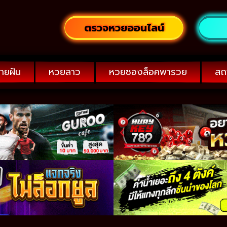
ตรวจหวยออนไลน์
ายฝัน
หวยลาว
หวยซองล็อคพารวย
สถ