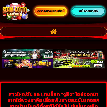
ตรวจหวยออนไลน์
สมัครสมาชิก
สาวใหญ่วัย 56 แทบช็อก “งูสิง” โผล่ออกมา
จากใต้พวงมาลัย เลื้อยพันขา ขณะขับรถออก
จากบ้าน โชคดีตั้งสติได้ทัน ไม่เช่นนั้นคงเกิด