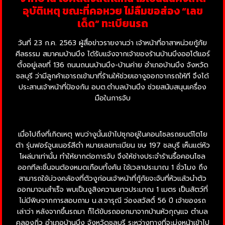
อุบัติเหตุ ขณะที่คอหวย ไม่ลืมขอส่อง “เลข
เด็ด” ทะเบียนรถ
วันที่ 23 ก.ค. 2563 ผู้สื่อข่าวรายงานว่า เจ้าหน้าที่อาสาหน่วยกู้ภัย
ศีลธรรม สมาคมบ้านบึง ได้รับแจ้งจากเจ้าของร้านบ้านบึงออโต้แอร์
ตั้งอยู่เลขที่ 136 ถนนถนนบ้านบึง-บ้านค่าย อำเภอบ้านบึง จังหวัด
ชลบุรี ว่ามีลูกค้าเอารถเข้ามาที่ร้านให้ช่วยเอางูออกจากรถให้ที จึงได้
ประสานเจ้าหน้าที่ป้องกัน อบต.ตำบลบ้านบึง ช่วยสนับสนุนเครื่อง
มือในการจับ
เมื่อไปถึงที่เกิดเหตุ พบว่างูนั้นเข้าไปซุกอยู่ในคอนโซลรถยนต์โตโย
ต้า รุ่นฟอร์จูนเนอร์สีดำ หมายเลขทะเบียน ขษ 197 ชลบุรี เห็นแต่หัว
โผล่มาเท่านั้น ทำให้ยากต่อการจับ จึงให้ช่างประจำร้านรื้อคอนโซล
ออกทีละชิ้นจนต้องหมดเกือบทั้งคัน ใช้เวลาประมาณ 1 ชั่วโมง ถึง
สามารถใช้บ่วงคล้องที่ตัวงูก่อนเจ้าหน้าที่กู้ภัยจะจับที่หัวแล้วนำตัว
ออกมาจนสำเร็จ พบเป็นงูสิงความยาวประมาณ 1 เมตร เป็นสัตว์ที่
ไม่มีพิษจากการสอบถาม น.ส.จารุณี ว่องสวัสดิ์ 56 ปี เจ้าของรถ
เล่าว่า หลังจากขึ้นรถมา ก็ได้ขับรถออกมาจากบ้านหัวกุญแจ ตำบล
คลองกิ่ว อำเภอบ้านบึง จังหวัดชลบุรี ระหว่างทางที่จะมุ่งหน้าเข้าไป