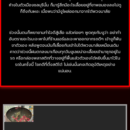
ห้างในตัวเมืองชลบุรีนั้น ก็มารู้สึกมีอะไรเลื้อยอยู่ที่ขาพอมองลงไปดู
ก็ถึงกับผงะ เมื่อพบว่ามีงูโผล่ออกมาจากใต้พวงมาลัย
ช่วงนั้นตนก็พยายามทำใจดีสู้เสือ แล้วค่อยๆ พูดคุยกับงูว่า อย่าทำ
อันตรายอะไรนะจะพาไปที่ร้านแอร์และจะพาออกจากรถดีๆ เจ้างูก็พัน
ขาตัวเอง หลังพูดจบมันก็เลื้อยกับเข้าไปใต้พวงมาลัยเหมือนเดิม
คาดว่าช่วงนี้ฝนตกลงมาเกือบทุกวันงูเลยน่าจะเลื้อยเข้ามาซุกอยู่ใน
รถ หรือกล่องพลาสติกที่วางอยู่ที่พื้นแล้วตัวเองได้หยิบขึ้นมาไว้ใน
รถในครั้งนี้ โชคดีที่ตั้งสติได้ ไม่เช่นนั้นคงเกิดอุบัติเหตุอย่าง
แน่นอน.