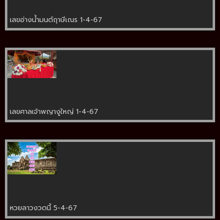
เลขอ่างน้ำมนต์ฤาษีเณร 1-4-67
เลขศาลเจ้าพญางูใหญ่ 1-4-67
หวยลาวงวดนี้ 5-4-67