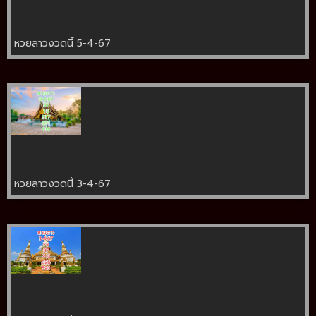
หวยลาวงวดนี้ 5-4-67
หวยลาวงวดนี้ 3-4-67