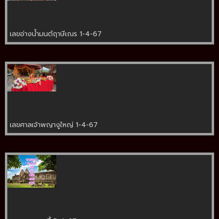
เลขอ่างน้ำมนต์ฤาษีเณร 1-4-67
เลขศาลเจ้าพญางูใหญ่ 1-4-67