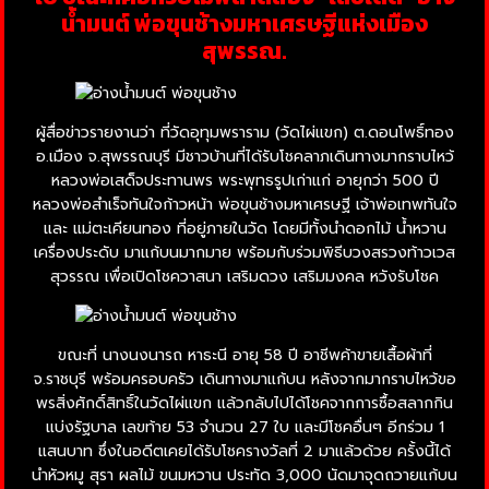
น้ำมนต์ พ่อขุนช้างมหาเศรษฐีแห่งเมือง
สุพรรณ.
ผู้สื่อข่าวรายงานว่า ที่วัดอุทุมพราราม (วัดไผ่แขก) ต.ดอนโพธิ์ทอง
อ.เมือง จ.สุพรรณบุรี มีชาวบ้านที่ได้รับโชคลาภเดินทางมากราบไหว้
หลวงพ่อเสด็จประทานพร พระพุทธรูปเก่าแก่ อายุกว่า 500 ปี
หลวงพ่อสำเร็จทันใจก้าวหน้า พ่อขุนช้างมหาเศรษฐี เจ้าพ่อเทพทันใจ
และ แม่ตะเคียนทอง ที่อยู่ภายในวัด โดยมีทั้งนำดอกไม้ น้ำหวาน
เครื่องประดับ มาแก้บนมากมาย พร้อมกับร่วมพิธีบวงสรวงท้าวเวส
สุวรรณ เพื่อเปิดโชควาสนา เสริมดวง เสริมมงคล หวังรับโชค
ขณะที่ นางนงนารถ หาธะนี อายุ 58 ปี อาชีพค้าขายเสื้อผ้าที่
จ.ราชบุรี พร้อมครอบครัว เดินทางมาแก้บน หลังจากมากราบไหว้ขอ
พรสิ่งศักดิ์สิทธิ์ในวัดไผ่แขก แล้วกลับไปได้โชคจากการซื้อสลากกิน
แบ่งรัฐบาล เลขท้าย 53 จำนวน 27 ใบ และมีโชคอื่นๆ อีกร่วม 1
แสนบาท ซึ่งในอดีตเคยได้รับโชครางวัลที่ 2 มาแล้วด้วย ครั้งนี้ได้
นำหัวหมู สุรา ผลไม้ ขนมหวาน ประทัด 3,000 นัดมาจุดถวายแก้บน