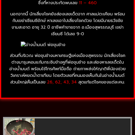
ซึ่งที่หางประทัดพบเลข
11 – 460
นอกจากนี้ นักเสี่ยงโชคยังส่องเลขเด็ดจาก ศาลแม่ตะเคียน พร้อม
กับเขย่าเซียมซียักษ์ หาเลขเอาไปเสี่ยงโชคด้วย โดยมีนายธวัชชัย
งามสะอาด อายุ 32 ปี อาชีพค้าขายจาก อ.เมืองสุพรรณบุรี เขย่า
เซียมซี ได้เลข 9-0
ส่วนที่บริเวณ พ่อขุนช้างมหาเศรษฐีแห่งเมืองสุพรรณ นักเสี่ยงโชค
ต่างมารุมหอมแก้มกระซิบข้างหูที่พ่อขุนช้าง และส่องหาเลขเด็ดใน
อ่างน้ำมนต์ พร้อมใช้โทรศัพท์มือถือ ถ่ายภาพส่งให้ญาติพี่น้องช่วย
วิเคราะห์หยดน้ำตาเทียน โดยตัวเลขที่คนมองเห็นกันในอ่างน้ำมนต์
ส่วนใหญ่เห็นเป็นเลข
26, 62, 43, 34
สุดแท้แต่โชคของแต่ละคน.