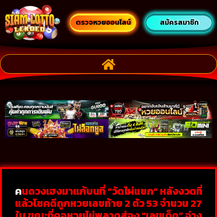
ตรวจหวยออนไลน์
สมัครสมาชิก
ค
นดวงเฮงมาแก้บนที่ “วัดไผ่แขก” หลังงวดที่
แล้วโชคดีถูกหวยเลขท้าย 2 ตัว 53 จำนวน 27
ใบ ขณะที่คอหวยไม่พลาดส่อง “เลขเด็ด” อ่าง