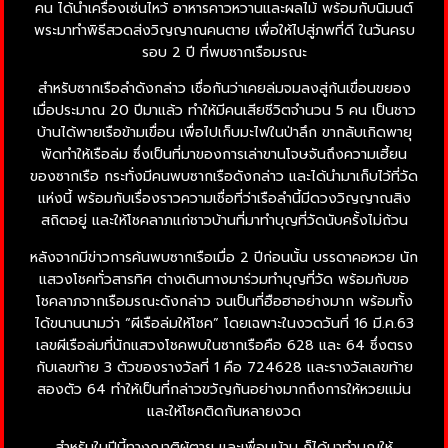
คน ได้นำเครื่องเซ่นไหว้ อาหารคาวหวานและผลไม้ พร้อมกับนิมนต์
พระมาทำพิธีสวดส่งวิญญาณคนตาย เพื่อให้ไปสู่ภพที่ดี ในวันครบ
รอบ 2 ปี ที่พบซากเรือมรณะ
สำหรับซากเรือลำดังกล่าว เชื่อกันว่าเคยล่มจมลงสู่ก้นเขื่อนขยอง
เมื่อประมาณ 20 ปีมาแล้ว ทำให้มีคนเสียชีวิตจำนวน 5 คน เป็นชาว
บ้านได้พายเรือข้ามเขื่อน เพื่อไปเก็บมะไฟในป่าลึก ขากลับเกิดพายุ
พัดทำให้เรือล่ม ซึ่งเป็นที่มาของการเล่าขานโจษจันถึงความเฮี้ยน
ของซากเรือ กระทั่งมีคนพบซากเรือดังกล่าว และได้นำมาเก็บไว้ที่วัด
แห่งนี้ พร้อมกับเรื่องราวความเชื่อที่ว่าเรือลำนี้มีดวงวิญญาณสิง
สถิตอยู่ และให้โชคลาภแก่ชาวบ้านที่มาทำบุญที่วัดนับครั้งไม่ถ้วน
หลังจากมีข่าวการค้นพบซากเรือเมื่อ 2 ปีก่อนนั้น บรรดาคอหวย นัก
แสวงโชคทั่วสารทิศ ต่างเดินทางมาร่วมทำบุญที่วัด พร้อมกับขอ
โชคลาภจากเรือมรณะดังกล่าว จนเป็นที่ฮือฮาอย่างมาก พร้อมทั้ง
ได้ขนานนามว่า “ผีเรือล่มให้โชค” โดยเฉพาะในงวดวันที่ 16 มี.ค.63
เลขผีเรือล่มที่นักแสวงโชคพบในซากเรือคือ 628 และ 64 ซึ่งตรง
กับเลขท้าย 3 ตัวของรางวัลที่ 1 คือ 724628 และรางวัลเลขท้าย
สองตัว 64 ทำให้เป็นที่กล่าวขวัญกันอย่างมากถึงการให้หวยแม่น
และให้โชคติดกันหลายงวด
สำหรับในปีนี้ทางญาติผู้ตาย และเพื่อนบ้าน ก็ได้มาทำบุญให้