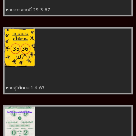
หวยลาวงวดนี้ 29-3-67
หวยคู่โต๊ดบน 1-4-67