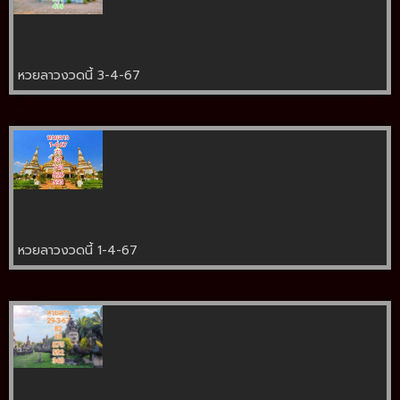
หวยลาวงวดนี้ 3-4-67
หวยลาวงวดนี้ 1-4-67