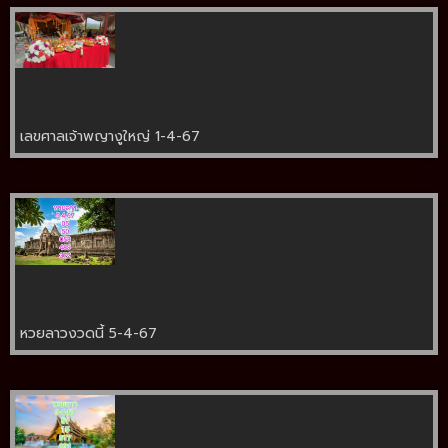
เลขศาลเจ้าพญางูใหญ่ 1-4-67
หวยลาวงวดนี้ 5-4-67