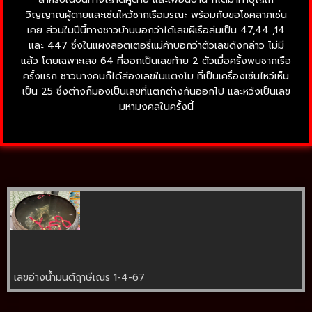
วิญญาณผู้ตายและเซ่นไหว้ซากเรือมรณะ พร้อมกับขอโชคลาภเช่น
เคย ส่วนในปีนี้ทางชาวบ้านบอกว่าได้เลขผีเรือล่มเป็น 47,44 ,14
และ 447 ซึ่งในแผงลอตเตอรี่แม่ค้าบอกว่าตัวเลขดังกล่าว ไม่มี
แล้ว โดยเฉพาะเลข 64 ที่ออกเป็นเลขท้าย 2 ตัวเมื่อครั้งพบซากเรือ
ครั้งแรก ชาวบางคนก็ได้ส่องเลขในแตงโม ที่เป็นเครื่องเซ่นไหว้เห็น
เป็น 25 ซึ่งต่างก็มองเป็นเลขที่แตกต่างกันออกไป และหวังเป็นเลข
มหามงคลในครั้งนี้
เลขอ่างน้ำมนต์ฤาษีเณร 1-4-67