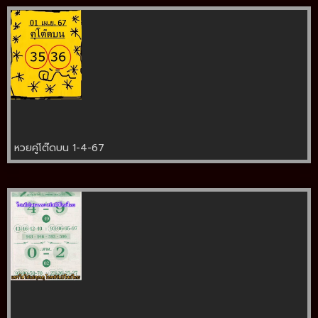
หวยคู่โต๊ดบน 1-4-67