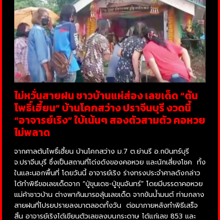
ไม่หวั่นสายฝน ชาวบ้านแห่ส่อง เลขเด็ด “ต้น
โพธิ์เฮี้ยน” บ้านโคกสว่าง ปราจีนบุรี งวดนี้
“อาจารย์เริง” ใบ้เน้นๆ สองตัวสามตัว คอหวย
ไม่พลาด
จากศาลต้นโพธิ์เฮี้ยน บ้านโคกสว่าง ม.7 ต.ย่านรี อ.กบินทร์บุรี
จ.ปราจีนบุรี ซึ่งเป็นสถานที่โด่งดังของคอหวย และนักเสี่ยงโชค ทั้ง
ในและนอกพื้นที่ โดยวันนี้ อาจารย์เริง ร่างทรงประจำศาลดังกล่าว
ได้ทำพิธีขอเลขเด็ดจาก “ปู่ขุนเดช-ปู่ขุนจันทร์” โดยมีบรรดาคอหวย
แม่ค้าชาวบ้าน ต่างพากันมารอลุ้นเลขเด็ด จากขันน้ำมนต์ ท่ามกลาง
สายฝนที่โปรยปรายลงมาตลอดทั้งวัน ต่อมาภายหลังทำพิธีเสร็จ
สิ้น อาจารย์เริงได้เขียนตัวเลขลงบนกระดาษ ได้แก่เลข 853 และ