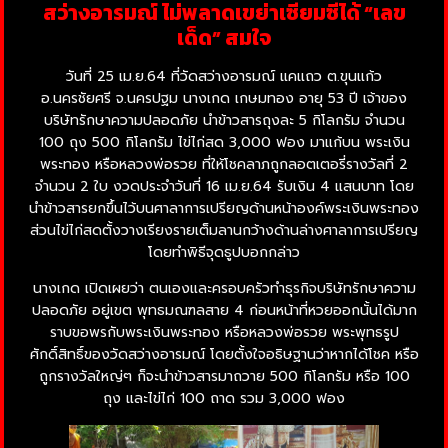
สว่างอารมณ์ ไม่พลาดเขย่าเซียมซีได้ “เลข
เด็ด” สมใจ
วันที่ 25 เม.ย.64 ที่วัดสว่างอารมณ์ แคแถว ต.ขุนแก้ว
อ.นครชัยศรี จ.นครปฐม นางเกด เกษมทอง อายุ 53 ปี เจ้าของ
บริษัทรักษาความปลอดภัย นำข้าวสารถุงละ 5 กิโลกรัม จำนวน
100 ถุง 500 กิโลกรัม ไข่ไก่สด 3,000 ฟอง มาแก้บน พระเงิน
พระทอง หรือหลวงพ่อรวย ที่ให้โชคลาภถูกลอตเตอรี่รางวัลที่ 2
จำนวน 2 ใบ งวดประจำวันที่ 16 เม.ย.64 รับเงิน 4 แสนบาท โดย
นำข้าวสารยกขึ้นไว้บนศาลาการเปรียญด้านหน้าองค์พระเงินพระทอง
ส่วนไข่ไก่สดตั้งวางเรียงรายเต็มลานกว้างด้านล่างศาลาการเปรียญ
โดยทำพิธีจุดธูปบอกกล่าว
นางเกด เปิดเผยว่า ตนเองและครอบครัวทำธุรกิจบริษัทรักษาความ
ปลอดภัย อยู่เขต พุทธมณฑลสาย 4 ก่อนหน้าที่หวยออกนั้นได้มาก
ราบขอพรกับพระเงินพระทอง หรือหลวงพ่อรวย พระพุทธรูป
ศักดิ์สิทธิ์ของวัดสว่างอารมณ์ โดยตั้งใจอธิษฐานว่าหากได้โชค หรือ
ถูกรางวัลใหญ่ๆ ก็จะนำข้าวสารมาถวาย 500 กิโลกรัม หรือ 100
ถุง และไข่ไก่ 100 ถาด รวม 3,000 ฟอง