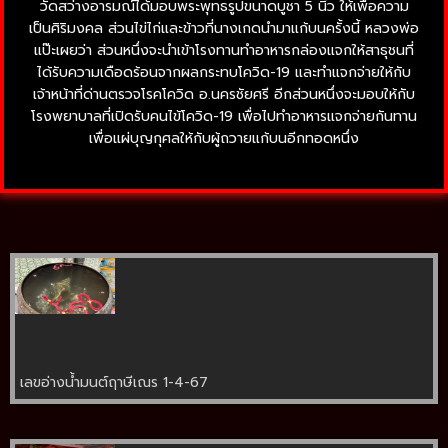
วัดสว่างอารมณ์ได้มอบพระพุทธรูปขนาดบูชา 5 นิ้ว ให้เพื่อความ
เป็นศิริมงคล ส่วนไข่ไก่และข้าวที่นางเกดนำมาแก้บนครั้งนี้ หลวงพ่อ
แป๊ะเผยว่า ส่วนหนึ่งจะนำเข้าโรงทานทำอาหารกล่องแจกให้สาธุชนที่
ได้รับความเดือดร้อนจากผลกระทบโควิด-19 และทำแจกจ่ายให้กับ
เจ้าหน้าที่ด่านตรวจโรคโควิด อ.นครชัยศรี อีกส่วนหนึ่งจะมอบให้กับ
โรงพยาบาลที่เปิดรับคนไข้โควิด-19 เพื่อไปทำอาหารแจกจ่ายกันทาน
เพื่อแผ่บุญกุศลให้กับผู้ถวายแก้บนอีกทอดหนึ่ง
เลขอ่างน้ำมนต์ฤาษีเณร 1-4-67