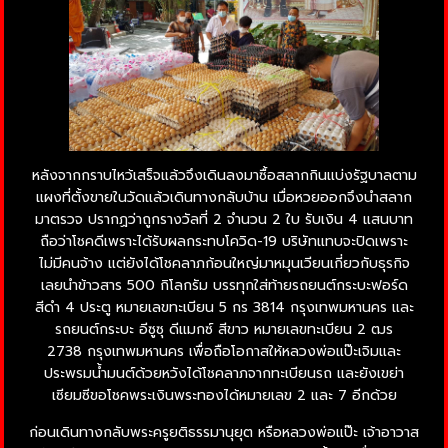
หลังจากกราบไหว้เสร็จแล้วจึงเดินลงมาซื้อสลากกินแบ่งรัฐบาลตาม
แผงที่ตั้งขายในวัดแล้วเดินทางกลับบ้าน เมื่อหวยออกจึงนำสลาก
มาตรวจ ปรากฏว่าถูกรางวัลที่ 2 จำนวน 2 ใบ รับเงิน 4 แสนบาท
ถือว่าโชคดีเพราะได้รับผลกระทบโควิด-19 บริษัทแทบจะปิดเพราะ
ไม่มีคนจ้าง แต่ยังได้โชคลาภก้อนใหญ่มาหมุนเวียนเกี่ยวกับธุรกิจ
เลยนำข้าวสาร 500 กิโลกรัม บรรทุกใส่ท้ายรถยนต์กระบะฟอร์ด
สีดำ 4 ประตู หมายเลขทะเบียน 5 กร 3814 กรุงเทพมหานคร และ
รถยนต์กระบะ อีซูซุ ดีแมกซ์ สีขาว หมายเลขทะเบียน 2 ฒร
2738 กรุงเทพมหานคร เพื่อถือโอกาสให้หลวงพ่อแป๊ะเจิมและ
ประพรมน้ำมนต์ด้วยหวังได้โชคลาภจากทะเบียนรถ และยังเขย่า
เซียมซีขอโชคพระเงินพระทองได้หมายเลข 2 และ 7 อีกด้วย
ก่อนเดินทางกลับพระครูยติธรรมานุยุต หรือหลวงพ่อแป๊ะ เจ้าอาวาส