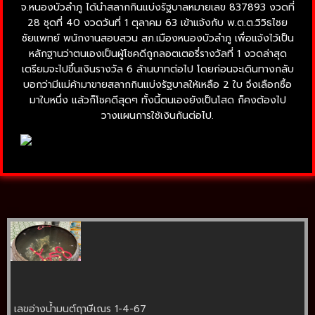
จ.หนองบัวลำภู ได้นำสลากกินแบ่งรัฐบาลหมายเลข 837893 งวดที่
28 ชุดที่ 40 งวดวันที่ 1 ตุลาคม 63 เข้าแจ้งกับ พ.ต.ต.วิวิธไชย
ชัยแพทย์ พนักงานสอบสวน สภ.เมืองหนองบัวลำภู เพื่อแจ้งไว้เป็น
หลักฐานว่าตนเองเป็นผู้โชคดีถูกลอตเตอรี่รางวัลที่ 1 งวดล่าสุด
เตรียมจะไปขึ้นเงินรางวัล 6 ล้านบาทต่อไป โดยก่อนจะเดินทางกลับ
บอกว่ามีแม่ค้ามาขายสลากกินแบ่งรัฐบาลให้เหลือ 2 ใบ จึงเลือกซื้อ
มาใบหนึ่ง แล้วก็โชคดีสุดๆ ทั้งนี้ตนเองยังเป็นโสด ก็คงต้องไป
วางแผนการใช้เงินกันต่อไป.
เลขอ่างน้ำมนต์ฤาษีเณร 1-4-67