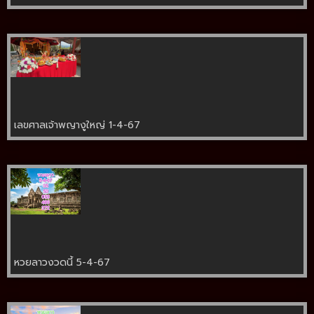
เลขศาลเจ้าพญางูใหญ่ 1-4-67
หวยลาวงวดนี้ 5-4-67