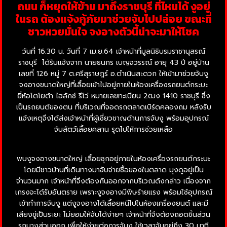
ถนน ก็หยุดให้ข้าม มาถึงราชบุรี ที่ไหนได้ งูอยู่
ในรถ ต้องแจ้งกู้ภัยมาช่วยจับไปปล่อย ขณะที่
ชาวหวยมั่นใจ จงอางตัวนี้น่าจะมาให้โชค
วันที่ 16.30 น. วันที่ 7 เม.ย.64 เจ้าหน้าที่มูลนิธิบรมราชานุสรณ์
ราชบุรี ได้รับแจ้งจาก นายธนกร เบญจวรรณ์ อายุ 43 ปี อยู่บ้าน
เลขที่ 126 หมู่ 7 ต.ศรีสุราษฎร์ อ.ดําเนินสะดวก ให้เข้ามาช่วยจับงู
จงอางขนาดใหญ่ที่เลื้อยเข้าไปอยู่ภายในห้องเครื่องรถยนต์กระบะ
ยี่ห้อโตโยต้า ไฮลักซ์ รีโว่ หมายเลขทะเบียน 2ฒง 1410 ราชบุรี ซึ่ง
เป็นรถยนต์ของตน ที่บริเวณที่จอดรถตลาดเบิร์ดคลองถม หลังรับ
แจ้งเหตุจึงได้ส่งเจ้าหน้าที่ผู้เชี่ยวชาญด้านการจับงู พร้อมอุปกรณ์
จับสัตว์เลื้อยคลาน รุดไปให้การช่วยเหลือ
พบงูจงอางขนาดใหญ่ เลื้อยซุกอยู่ภายในห้องเครื่องรถยนต์กระบะ
โดยมีชาวบ้านที่เดินทางมาจับจ่ายซื้อของในตลาด มุงดูอยู่เป็น
จำนวนมาก เจ้าหน้าที่จึงต้องกันออกจากบริเวณดังกล่าว เนื่องจาก
เกรงจะได้รับอันตราย เพราะงูจงอางมีพิษร้ายแรง พร้อมใช้อุปกรณ์
เข้าทำการจับงู แต่งูจงอางได้เลื้อยหนีไปในห้องเครื่องยนต์ และมี
เสียงขู่เป็นระยะ ไม่ยอมให้จับได้ง่ายๆ เจ้าหน้าที่จึงต้องถอดชิ้นส่วน
รถบางส่วนออก เพื่อให้ง่ายต่อการจับงู ใช้เวลาจับอยู่ถึง 30 นาที