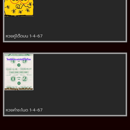
หวยคู่โต๊ดบน 1-4-67
หวยคำชะโนด 1-4-67