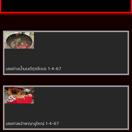
เลขอ่างน้ำมนต์ฤาษีเณร 1-4-67
เลขศาลเจ้าพญางูใหญ่ 1-4-67