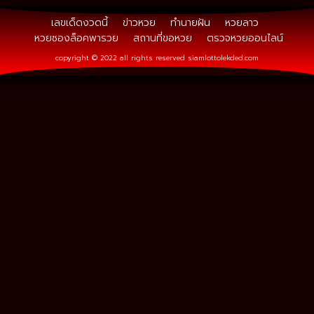
เลขเด็ดงวดนี้
ข่าวหวย
ทำนายฝัน
หวยลาว
หวยซองล็อคพารวย
สถานที่ขอหวย
ตรวจหวยออนไลน์
copyright © 2022 all rights reserved
siamlottolekded.com