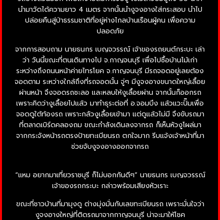
นำมาวัดได้ความยาว 4 เมตร จากนั้นนำงูจงอางใส่กระสอบ นำไป
ปล่อยคืนสู่ป่าธรรมชาติที่อยู่ห่างไกลบ้านเรือนผู้คน เพื่อความ
ปลอดภัย
จากการสอบถาม นายธนกร เบญจวรรณ์ เจ้าของรถยนต์กระบะ เล่า
ว่า วันนี้ขณะที่ตนเดินทางไป จ.กาญจนบุรี เพื่อไปซื้อบ้านไม้เก่า
ระหว่างถึงถนนหน้าค่ายไทรโยค จ.กาญจนบุรี มีรถจอดอยู่เลยต้อง
จอดตาม ระหว่างใกล้ถึงที่รถจอดนั้น จู่ๆ มีงูจงอางขนาดใหญ่เลื้อย
ผ่านหน้า จึงจอดรถชะลอ และหลบให้งูเลื้อยผ่าน จากนั้นก็ออกรถ
เพราะคิดว่างูเลื้อยไปแล้ว มาทำธุระต่อที่ อ.จอมบึง แล้วแวะปั๊มเพื่อ
จอดดูใต้ท้องรถ เพราะกลัวงูเลื้อยเข้ามา แต่ดูแล้วไม่มี จึงขับรถมา
ที่ตลาดเบิร์ดคลองถม ขณะกำลังเดินลงจากรถ ก็เห็นหัวงูโผล่มา
จากกระจังหน้ารถตรงป้ายทะเบียนรถ ตกใจมาก รีบแจ้งเจ้าหน้าที่มา
ช่วยจับงูจงอางออกจากรถ
“แหม อยากมาเที่ยวราชบุรี ก็ไม่บอกกันดีๆ” นายธนกร เบญจวรรณ์
เจ้าของรถกระบะ กล่าวพร้อมเสียงหัวเราะ
ขณะที่ชาวบ้านที่มามุงดู ต่างมุ่งมั่นกับเลขทะเบียนรถ เพราะมั่นใจว่า
งูจงอางใหญ่ที่ติดรถมาจากกาญจนบุรี น่าจะมาให้โชค