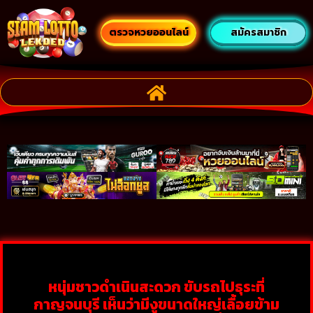
ตรวจหวยออนไลน์
สมัครสมาชิก
หนุ่มชาวดำเนินสะดวก ขับรถไปธุระที่
กาญจนบุรี เห็นว่ามีงูขนาดใหญ่เลื้อยข้าม