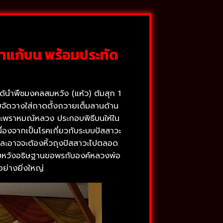
มาแก้บน พร้อมประทัด
ด้นำพืชมงคลสมหวัง (แห้ว) ต้มสุก 1
จัดวางใส่ถาดตั้งถวายเต็มลานด้าน
 และพราหมณ์หลวง ประกอบพิธีบนให้ใน
่องจากเป็นโรคเกี่ยวกับระบบปัสสาวะ
ละอาจจะต้องหิ้วถุงปัสสาวะไปตลอด
่อสมหวังอธิษฐานขอพรกับองค์หลวงพ่อ
ย่างยิ่งใหญ่