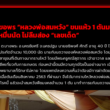
าขอพร “หลวงพ่อสมหวัง” ขนแห้ว 1 ตัน
หมื่นนัด ไม่ลืมส่อง “เลขเด็ด”
) ต.บางพระ อ.นครชัยศรี จ.นครปฐม นายอธิพงศ์ ศักดี อายุ 40 ปี ไ
่, ประทัดจำนวน 10,000 นัด มาแก้บนถวายองค์หลวงพ่อสมหวัง โดย
างสาธุชนที่เดินทางมากราบไหว้ โดยมีพระครูศณีสุตากร เจ้าอาวาส
เกี่ยวกับการเกษตร ก่อนหน้านี้ตนมีความทุกข์ใจเป็นอย่างมาก เนื
รงพยาบาลก็รักษาไม่หาย โดยแพทย์ลงความเห็นว่าต้องมีการผ่าตัดแ
ง เมื่อต้นเดือนสิงหาคม 2563 ที่ผ่านมา จึงได้มากราบไหว้หลวงพ
รคนี้ แล้วจะนำสมหวังพืชมงคลจำนวน 1 ตัน มาทำการแก้บนถวายอ