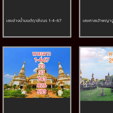
เลขอ่างน้ำมนต์ฤาษีเณร 1-4-67
เลขศาลเจ้าพญาง