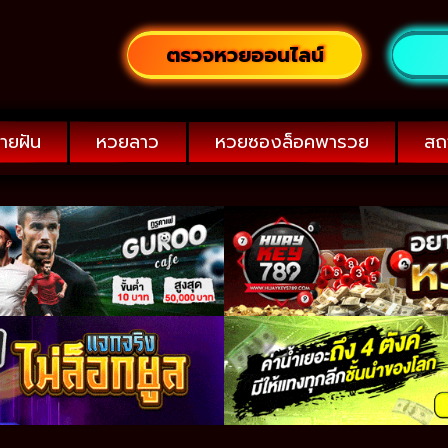
ตรวจหวยออนไลน์
ายฝัน
หวยลาว
หวยซองล็อคพารวย
สถ