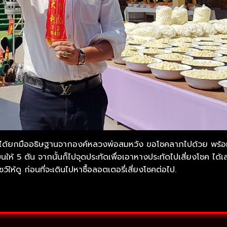
จุดนั้น ได้ยกมืออธิษฐานจากองค์หลวงพ่อสมหวัง ขอโชคลาภไปด้วย พร
ห้ 5 ตัน จากนั้นก็ไปจุดประทัดเพื่อเอาหางประทัดไปเสี่ยงโชค ได
ว์ให้ดู ก่อนที่จะเดินไปหาซื้อลอตเตอรี่เสี่ยงโชคต่อไป.