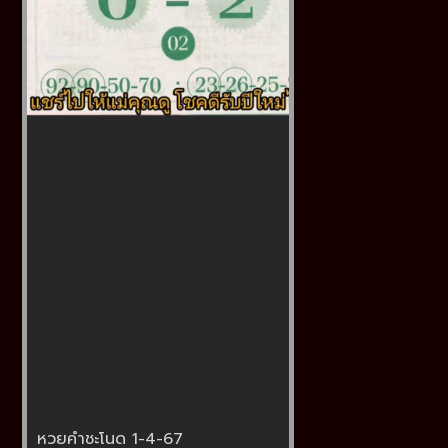
หวยคำชะโนด 1-4-67