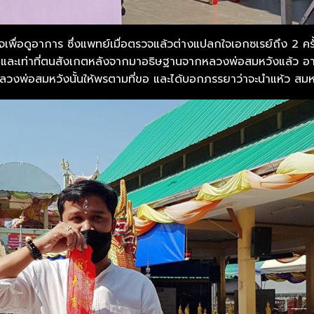
ื่อดูอาการ ซึ่งแพทย์เมื่อตรวจแล้วต่างแปลกใจเอกซเรย์ถึง 2 ครั้งก็
และเท่าที่ตนสังเกตหลังจากมาอธิษฐานจากหลวงพ่อสมหวังแล้ว อาก
หลวงพ่อสมหวังนั้นให้พรตามที่ขอ และได้บอกภรรยาว่าจะนำแห้ว สม