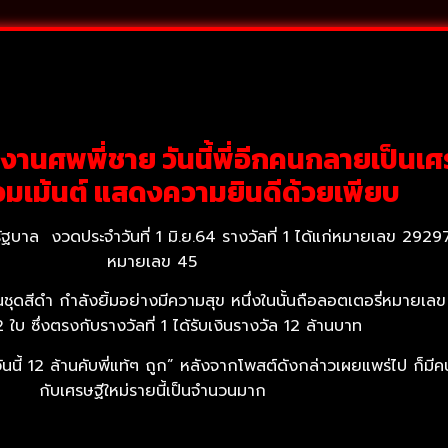
ัดงานศพพี่ชาย วันนี้พี่อีกคนกลายเป็นเศร
อมเม้นต์ แสดงความยินดีด้วยเพียบ
 งวดประจำวันที่ 1 มิ.ย.64 รางวัลที่ 1 ได้แก่หมายเลข 292972
หมายเลข 45
่ในชุดสีดำ กำลังยิ้มอย่างมีความสุข หนึ่งในนั้นถือลอตเตอรี่หมายเ
ใบ ซึ่งตรงกับรางวัลที่ 1 ได้รับเงินรางวัล 12 ล้านบาท
ี้ 12 ล้านคับพี่แท้ๆ ถูก” หลังจากโพสต์ดังกล่าวเผยแพร่ไป ก็มีคนท
กับเศรษฐีใหม่รายนี้เป็นจำนวนมาก