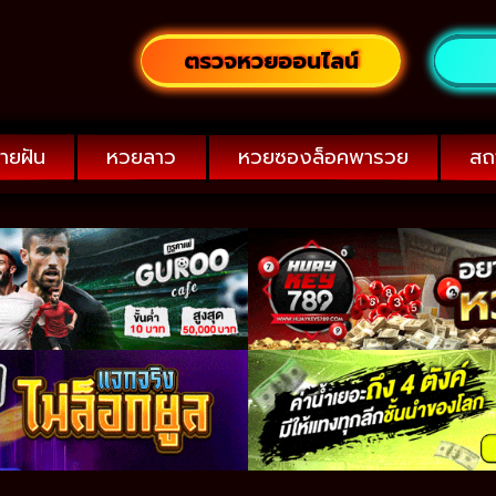
ตรวจหวยออนไลน์
ายฝัน
หวยลาว
หวยซองล็อคพารวย
สถ