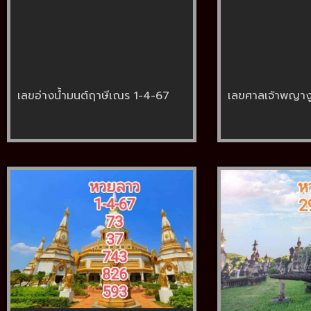
เลขอ่างน้ำมนต์ฤาษีเณร 1-4-67
เลขศาลเจ้าพญาง