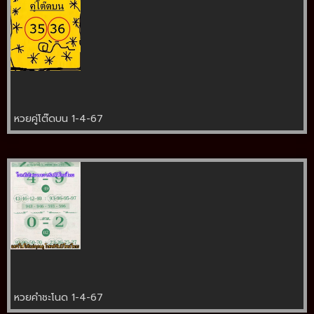
หวยคู่โต๊ดบน 1-4-67
หวยคำชะโนด 1-4-67