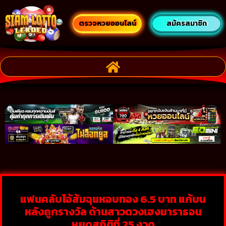
ตรวจหวยออนไลน์
สมัครสมาชิก
แฟนคลับไอ้ส้มฉุนหอบทอง 6.5 บาท แก้บน
หลังถูกรางวัล ด้านสาวดวงเฮงมาราธอน
หยุดสถิติที่ 25 งวด