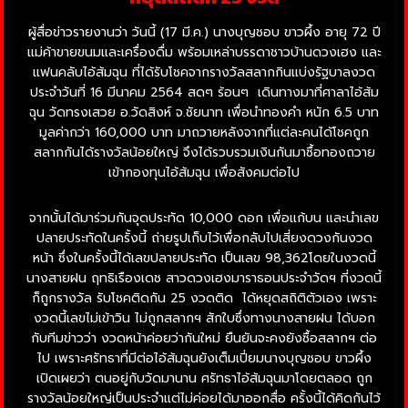
ผู้สื่อข่าวรายงานว่า วันนี้ (17 มี.ค.) นางบุญชอบ ขาวผึ้ง อายุ 72 ปี
แม่ค้าขายขนมและเครื่องดื่ม พร้อมเหล่าบรรดาชาวบ้านดวงเฮง และ
แฟนคลับไอ้ส้มฉุน ที่ได้รับโชคจากรางวัลสลากกินแบ่งรัฐบาลงวด
ประจำวันที่ 16 มีนาคม 2564 สดๆ ร้อนๆ เดินทางมาที่ศาลาไอ้ส้ม
ฉุน วัดทรงเสวย อ.วัดสิงห์ จ.ชัยนาท เพื่อนำทองคำ หนัก 6.5 บาท
มูลค่ากว่า 160,000 บาท มาถวายหลังจากที่แต่ละคนได้โชคถูก
สลากกันได้รางวัลน้อยใหญ่ จึงได้รวบรวมเงินกันมาซื้อทองถวาย
เข้ากองทุนไอ้ส้มฉุน เพื่อสังคมต่อไป
จากนั้นได้มาร่วมกันจุดประทัด 10,000 ดอก เพื่อแก้บน และนำเลข
ปลายประทัดในครั้งนี้ ถ่ายรูปเก็บไว้เพื่อกลับไปเสี่ยงดวงกันงวด
หน้า ซึ่งในครั้งนี้ได้เลขปลายประทัด เป็นเลข 98,362โดยในงวดนี้
นางสายฝน ฤทธิเรืองเดช สาวดวงเฮงมาราธอนประจำวัดฯ ที่งวดนี้
ก็ถูกรางวัล รับโชคติดกัน 25 งวดติด ได้หยุดสถิติตัวเอง เพราะ
งวดนี้เลขไม่เข้าวิน ไม่ถูกสลากฯ สักใบซึ่งทางนางสายฝน ได้บอก
กับทีมข่าวว่า งวดหน้าค่อยว่ากันใหม่ ยืนยันจะคงยังซื้อสลากฯ ต่อ
ไป เพราะศรัทธาที่มีต่อไอ้ส้มฉุนยังเต็มเปี่ยมนางบุญชอบ ขาวผึ้ง
เปิดเผยว่า ตนอยู่กับวัดมานาน ศรัทธาไอ้ส้มฉุนมาโดยตลอด ถูก
รางวัลน้อยใหญ่เป็นประจำแต่ไม่ค่อยได้มาออกสื่อ ครั้งนี้ได้คิดกันไว้