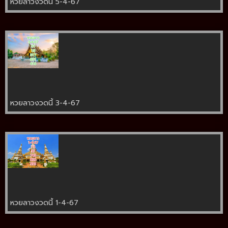
หวยลาวงวดนี้ 5-4-67
หวยลาวงวดนี้ 3-4-67
หวยลาวงวดนี้ 1-4-67