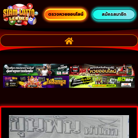
ตรวจหวยออนไลน์
สมัครสมาชิก