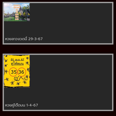
หวยลาวงวดนี้ 29-3-67
หวยคู่โต๊ดบน 1-4-67