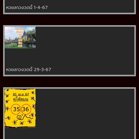
หวยลาวงวดนี้ 1-4-67
หวยลาวงวดนี้ 29-3-67