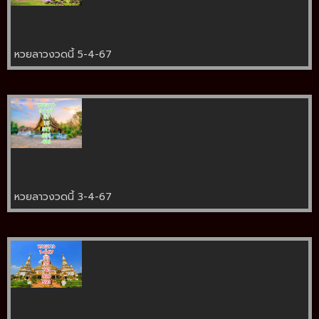
หวยลาวงวดนี้ 5-4-67
หวยลาวงวดนี้ 3-4-67