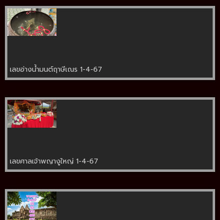
เลขอ่างน้ำมนต์ฤาษีเณร 1-4-67
เลขศาลเจ้าพญางูใหญ่ 1-4-67