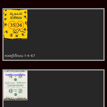
หวยคู่โต๊ดบน 1-4-67