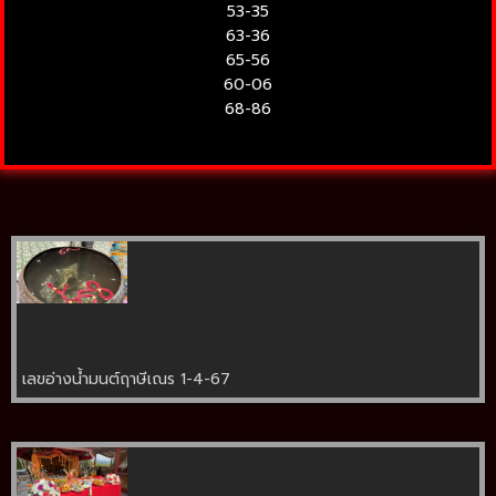
53-35
63-36
65-56
60-06
68-86
เลขอ่างน้ำมนต์ฤาษีเณร 1-4-67