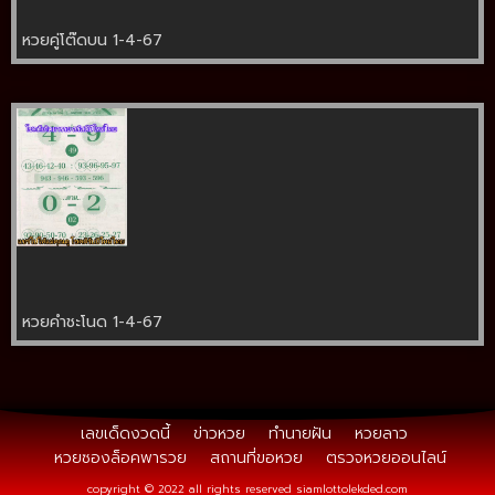
หวยคู่โต๊ดบน 1-4-67
หวยคำชะโนด 1-4-67
เลขเด็ดงวดนี้
ข่าวหวย
ทำนายฝัน
หวยลาว
หวยซองล็อคพารวย
สถานที่ขอหวย
ตรวจหวยออนไลน์
copyright © 2022 all rights reserved
siamlottolekded.com