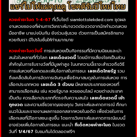
หวยคำชะโนด 1-4-67
ที่เว็บไซต์ siamlottolekded.com ชุดผล
งานหวยซองงที่ผ่านการวิเคราะห์มางวดต่องวดจากนักคำนวณหวย
มืออาชีพ มาแบ่งปันกัน ยังร่วมลุ้นรวย ด้วยการเป็นสมัครชิกแทง
หวยกับเรา มีโปรโมชั่นให้ท่านมากมาย
หวยคำชะโนดวันนี้
การเล่นหวยเป็นกิจกรรมที่มีความนิยมและน่า
สนใจในหลายที่ทั่วโลก
เลขเด็ดงวดนี้
โดยมีการเสี่ยงโชคเป็นส่วน
สำคัญในการรับรางวัลที่มีมูลค่าสูง ในบทความนี้เราจะสำรวจถึงวิธี
การเล่นหวยที่ฉลาดและเพิ่มโอกาสในการชนะ
เลขเด็ดไทยรัฐ
รวม
ถึงเคล็ดลับในการจัดการเงินทุนเพื่อรักษาสมดุลในการเล่นหวย การ
เลือกประเภทหวย
เลขเด็ด 3 ตัวบน
มีหลายประเภทของหวยที่
สามารถเลือกเล่น เช่น หวยรัฐบาล หวยออนไลน์ หวยต่างประเทศ
เป็นต้น ควรเลือกประเภทที่ตรงกับความสนใจ
เลขเด็ดงวดนี้ เข้า
ทุกงวด
และความเชี่ยวชาญของคุณ วิเคราะห์และคาดการณ์ ศึกษา
แนวโน้มและรายงานผลการออกสลากหวยในอดีต เพื่อช่วยในการ
เลือกเลขที่มีโอกาสชนะสูงขึ้น โดยการวิเคราะห์และคาดการณ์แบบนี้
อาจช่วยเพิ่มโอกาสในการชนะ แนะนำ
ทีเด็ดหวยคำชะโนด
ในงวด
วันที่
1/4/67
รับชมกันได้ตลอดฟรีๆ