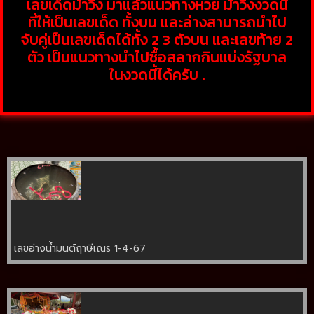
เลขเด็ดม้าวิ่ง มาแล้วแนวทางหวย ม้าวิ่งงวดนี้
ที่ให้เป็นเลขเด็ด ทั้งบน และล่างสามารถนำไป
จับคู่เป็นเลขเด็ดได้ทั้ง 2 3 ตัวบน และเลขท้าย 2
ตัว เป็นแนวทางนำไปซื้อสลากกินแบ่งรัฐบาล
ในงวดนี้ได้ครับ .
เลขอ่างน้ำมนต์ฤาษีเณร 1-4-67