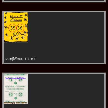
หวยคู่โต๊ดบน 1-4-67