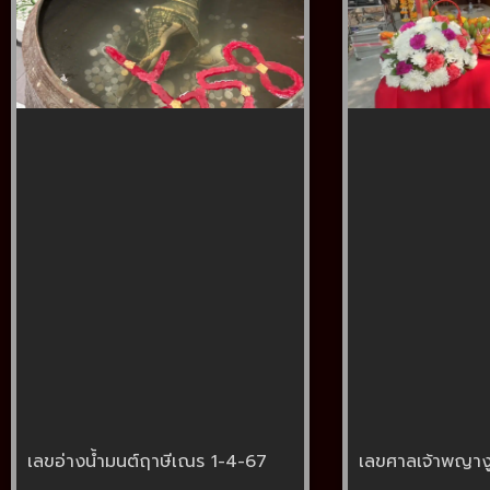
เลขอ่างน้ำมนต์ฤาษีเณร 1-4-67
เลขศาลเจ้าพญาง