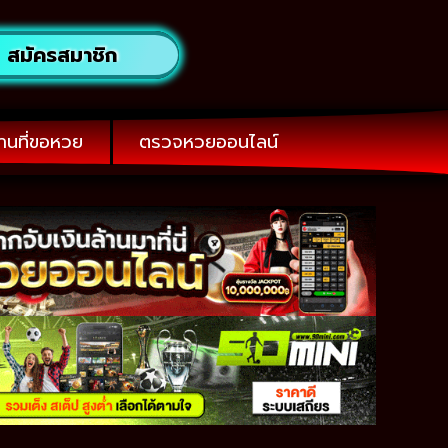
สมัครสมาชิก
านที่ขอหวย
ตรวจหวยออนไลน์