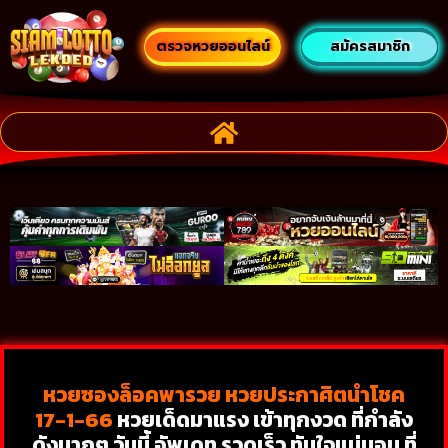
ตรวจหวยออนไลน์
สมัครสมาชิก
หวยซองล็อคพารวย หวยประกาศิตนำโชค
17-1-66
หวยเด็ดมาแรง เข้าทุกงวด ที่กำลัง
ดังมากๆ วันนี้ อัพเดท รวดเร็ว ทันใจแน่นอน ที่