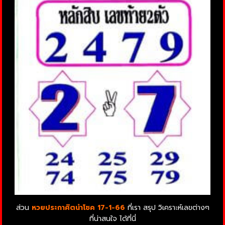
ส่วน
หวยประกาศิตนำโชค
17-1-66
ที่เรา สรุป วิเคราะห์เลขต่างๆ
ที่น่าสนใจ ได้ที่นี่