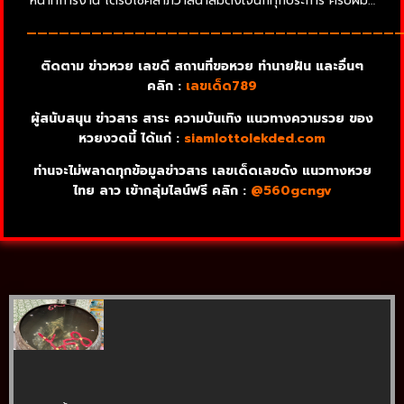
หน้าที่การงาน ได้รับโชคลาภวาสนาสมดังใจนึกทุกประการ ครับผม…
——————————————————————————————————
ติดตาม ข่าวหวย เลขดี สถานที่ขอหวย ทำนายฝัน และอื่นๆ
คลิก :
เลขเด็ด789
ผู้สนับสนุน ข่าวสาร สาระ ความบันเทิง แนวทางความรวย ของ
หวยงวดนี้ ได้แก่ :
siamlottolekded.com
ท่านจะไม่พลาดทุกข้อมูลข่าวสาร เลขเด็ดเลขดัง แนวทางหวย
ไทย ลาว เข้ากลุ่มไลน์ฟรี คลิก :
@560gcngv