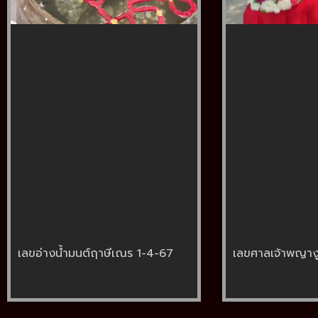
เลขอ่างน้ำมนต์ฤาษีเณร 1-4-67
เลขศาลเจ้าพญาง