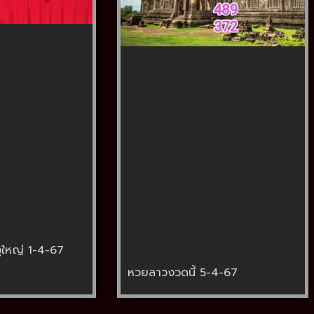
ูใหญ่ 1-4-67
หวยลาวงวดนี้ 5-4-67