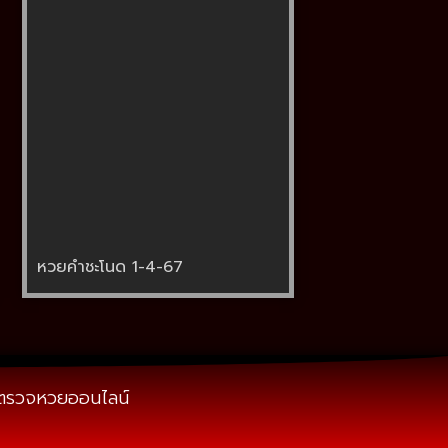
หวยคำชะโนด 1-4-67
ตรวจหวยออนไลน์