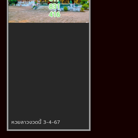
หวยลาวงวดนี้ 3-4-67