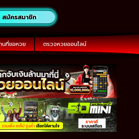
สมัครสมาชิก
านที่ขอหวย
ตรวจหวยออนไลน์