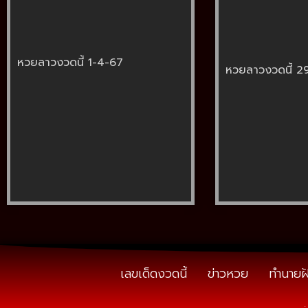
หวยลาวงวดนี้ 1-4-67
หวยลาวงวดนี้ 2
เลขเด็ดงวดนี้
ข่าวหวย
ทำนายฝ