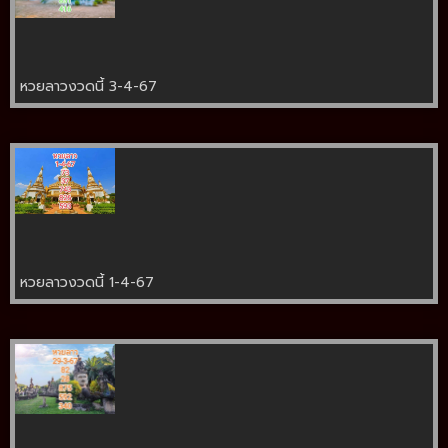
หวยลาวงวดนี้ 3-4-67
หวยลาวงวดนี้ 1-4-67