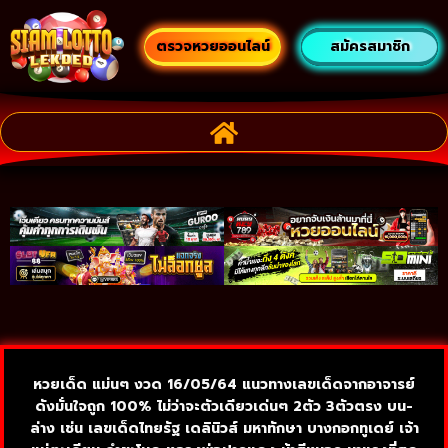
ตรวจหวยออนไลน์
สมัครสมาชิก
หวยเด็ด แม่นๆ งวด 16/05/64 แนวทางเลขเด็ดจากอาจารย์
ดัง
มั่นใจถูก 100% ไม่ว่าจะตัวเดียวเด่นๆ 2ตัว 3ตัวตรง บน-
ล่าง เช่น เลขเด็ดไทยรัฐ เดลินิวส์ มหาทักษา บางกอกทูเดย์ เจ้า